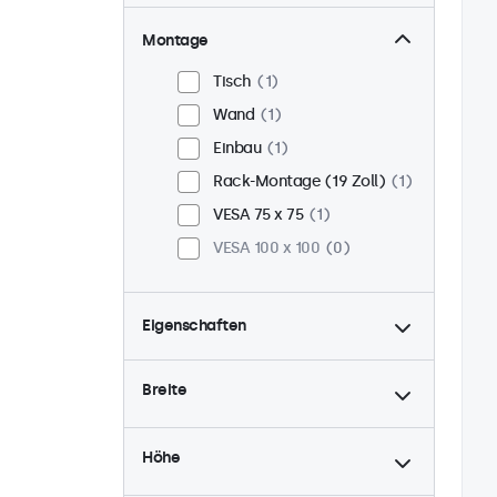
Montage
Tisch
1
Wand
1
Einbau
1
Rack-Montage (19 Zoll)
1
VESA 75 x 75
1
VESA 100 x 100
0
Eigenschaften
4:3 / 5:4
0
Breite
9-36 Volt
1
Dimmbar
1
Höhe
USB-Mediaplayer
1
24/7-Einsatz
1