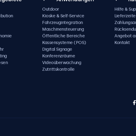
Outdoor
Hilfe & Su
ibution
Kioske & Self-Service
Lieferzeite
Fahrzeugintegration
Zahlungsa
Maschinensteuerung
Rücksendu
onomie
Öffentliche Bereiche
Angebot a
Kassensysteme (POS)
Kontakt
hr
Digital Signage
ting
Konferenzräume
esen
Videoüberwachung
Zutrittskontrolle