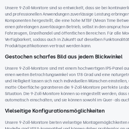
Unsere 9-Zoll-Monitore sind so entwickelt, dass sie bei kontinuierli
und professionellen Anwendungen zuverlässige Leistung erbringe
Komponenten hergestellt, die eine hohe MTBF (Mean Time Betwee
einen jahrelangen zuverlässigen Betrieb, selbst in den anspruchs
Fahrzeugen, Einzelhandel und öffentlichen Bereichen. Für alle Mode
Verfügbarkeit, sodass auch in Zukunft auf dieselben Funktionali
Produktspezifikationen vertraut werden kann.
Gestochen scharfes Bild aus jedem Blickwinkel
Unsere 9-Zoll-Monitore sind mit einem hochwertigen IPS-Panel au
einen weiten Betrachtungswinkel von 178 Grad und eine naturgetre
und Helligkeit lassen sich nach individuellen Wünschen einstellen
matte Oberfläche garantieren die 9-Zoll-Monitore perfekte Lesbar
Situation. Die 9-Zoll-Monitore können so eingestellt werden, dass 
automatisch einschalten, und sie können sowohl im Quer- als au
Vielseitige Konfigurationsmöglichkeiten
Unsere 9-Zoll-Monitore bieten vielseitige Montagemöglichkeiten u
Modelle sind VESA-kompatibel und können daher problemlos an un