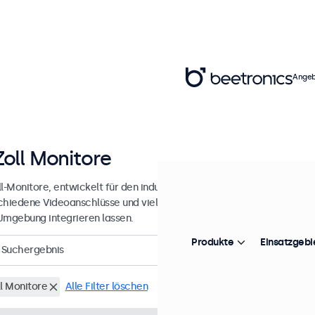
Angeb
Zoll Monitore
l-Monitore, entwickelt für den industriellen und professionellen Einsa
chiedene Videoanschlüsse und vielseitige Montageoptionen, wodurch
Umgebung integrieren lassen.
Produkte
Einsatzgebi
Suchergebnis
ll Monitore
Alle Filter löschen