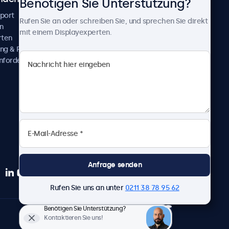
Benötigen Sie Unterstützung?
pport
Kundenprojekte
Rufen Sie an oder schreiben Sie, und sprechen Sie direkt
n
Neuigkeiten und Updates
mit einem Displayexperten.
rten
Über uns
ng & Reparatur
Karriere
nfordern
Geschäftsbedingungen
Datenschutzerklärung
Impressum
Anfrage senden
Rufen Sie uns an unter
0211 38 78 95 62
Benötigen Sie Unterstützung?
Deutsch
Kontaktieren Sie uns!