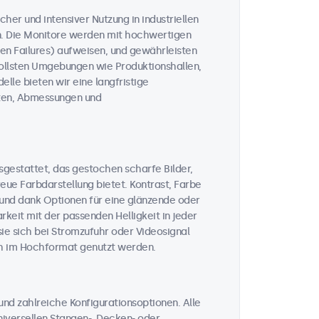
cher und intensiver Nutzung in industriellen
n. Die Monitore werden mit hochwertigen
n Failures) aufweisen, und gewährleisten
vollsten Umgebungen wie Produktionshallen,
lle bieten wir eine langfristige
täten, Abmessungen und
sgestattet, das gestochen scharfe Bilder,
ue Farbdarstellung bietet. Kontrast, Farbe
, und dank Optionen für eine glänzende oder
keit mit der passenden Helligkeit in jeder
sie sich bei Stromzufuhr oder Videosignal
ch im Hochformat genutzt werden.
nd zahlreiche Konfigurationsoptionen. Alle
iversellen Stangen-, Decken- oder