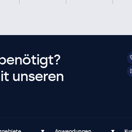
benötigt?
it unseren
zgebiete
Anwendungen
Ku