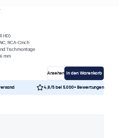
+ Stück auf Lager
l
ll HD)
BNC, RCA-Cinch
und Tischmontage
36 mm
Ansehen
In den Warenkorb
versand
4,8/5 bei 5.000+ Bewertungen