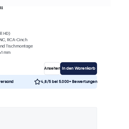
0+ Stück auf Lager
ll
ll HD)
BNC, RCA-Cinch
und Tischmontage
41 mm
Ansehen
In den Warenkorb
versand
4,8/5 bei 5.000+ Bewertungen