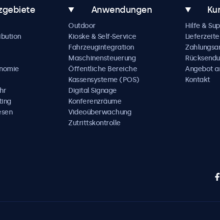
zgebiete
Anwendungen
Ku
Outdoor
Hilfe & Su
ibution
Kioske & Self-Service
Lieferzeite
Fahrzeugintegration
Zahlungsa
Maschinensteuerung
Rücksendu
onomie
Öffentliche Bereiche
Angebot a
Kassensysteme (POS)
Kontakt
hr
Digital Signage
ting
Konferenzräume
esen
Videoüberwachung
Zutrittskontrolle