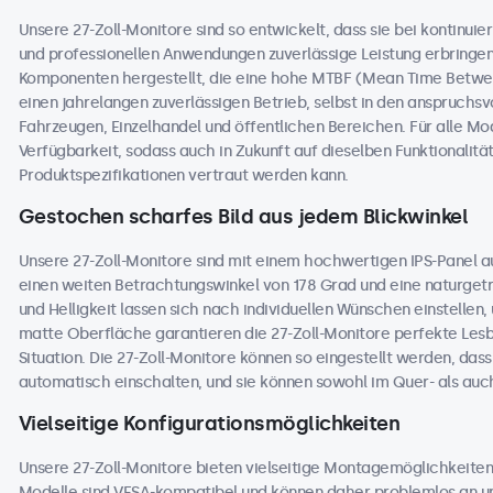
Unsere 27-Zoll-Monitore sind so entwickelt, dass sie bei kontinuierl
und professionellen Anwendungen zuverlässige Leistung erbringe
Komponenten hergestellt, die eine hohe MTBF (Mean Time Betwee
einen jahrelangen zuverlässigen Betrieb, selbst in den anspruchs
Fahrzeugen, Einzelhandel und öffentlichen Bereichen. Für alle Mode
Verfügbarkeit, sodass auch in Zukunft auf dieselben Funktionali
Produktspezifikationen vertraut werden kann.
Gestochen scharfes Bild aus jedem Blickwinkel
Unsere 27-Zoll-Monitore sind mit einem hochwertigen IPS-Panel a
einen weiten Betrachtungswinkel von 178 Grad und eine naturgetre
und Helligkeit lassen sich nach individuellen Wünschen einstellen
matte Oberfläche garantieren die 27-Zoll-Monitore perfekte Lesba
Situation. Die 27-Zoll-Monitore können so eingestellt werden, dass
automatisch einschalten, und sie können sowohl im Quer- als au
Vielseitige Konfigurationsmöglichkeiten
Unsere 27-Zoll-Monitore bieten vielseitige Montagemöglichkeiten 
Modelle sind VESA-kompatibel und können daher problemlos an un