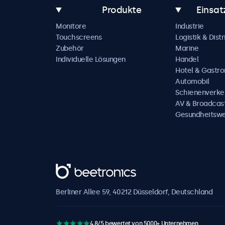
Produkte
Einsat
Monitore
Industrie
Touchscreens
Logistik & Distr
Zubehör
Marine
Individuelle Lösungen
Handel
Hotel & Gastr
Automobil
Schienenverke
AV & Broadcas
Gesundheitsw
Beetronics
Berliner Allee 59, 40212 Düsseldorf, Deutschland
4.8/5 bewertet von 5000+ Unternehmen