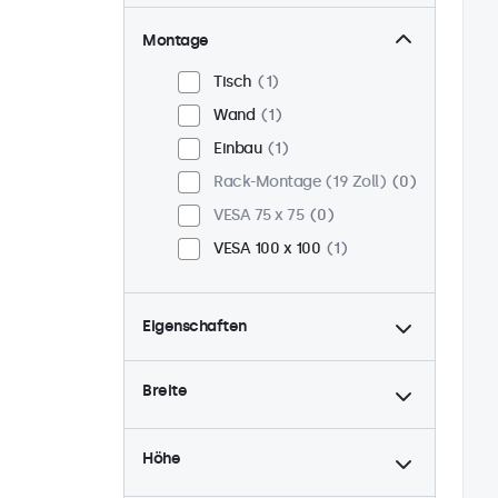
Montage
Tisch
1
Wand
1
Einbau
1
Rack-Montage (19 Zoll)
0
VESA 75 x 75
0
VESA 100 x 100
1
Eigenschaften
4:3 / 5:4
0
Breite
9-36 Volt
1
Dimmbar
1
Höhe
USB-Mediaplayer
1
24/7-Einsatz
1