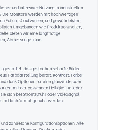
icher und intensiver Nutzung in industriellen
n. Die Monitore werden mit hochwertigen
n Failures) aufweisen, und gewährleisten
vollsten Umgebungen wie Produktionshallen,
lle bieten wir eine langfristige
täten, Abmessungen und
usgestattet, das gestochen scharfe Bilder,
ue Farbdarstellung bietet. Kontrast, Farbe
, und dank Optionen für eine glänzende oder
rkeit mit der passenden Helligkeit in jeder
 sie sich bei Stromzufuhr oder Videosignal
ch im Hochformat genutzt werden.
und zahlreiche Konfigurationsoptionen. Alle
iversellen Stangen-, Decken- oder