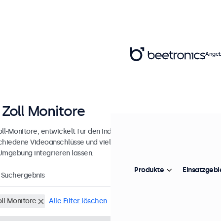
Angeb
 Zoll Monitore
ll-Monitore, entwickelt für den industriellen und professionellen Ein
chiedene Videoanschlüsse und vielseitige Montageoptionen, wodurch
Umgebung integrieren lassen.
Produkte
Einsatzgebi
Suchergebnis
oll Monitore
Alle Filter löschen