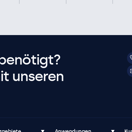
benötigt?
it unseren
zgebiete
Anwendungen
Ku