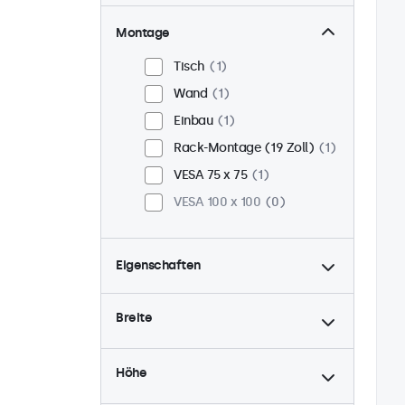
Montage
Tisch
1
Wand
1
Einbau
1
Rack-Montage (19 Zoll)
1
VESA 75 x 75
1
VESA 100 x 100
0
Eigenschaften
4:3 / 5:4
1
Breite
9-36 Volt
1
Dimmbar
1
Höhe
USB-Mediaplayer
1
24/7-Einsatz
1