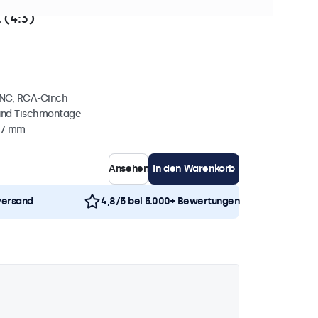
+ Stück auf Lager
 (4:3)
BNC, RCA-Cinch
und Tischmontage
37 mm
Ansehen
In den Warenkorb
versand
4,8/5 bei 5.000+ Bewertungen