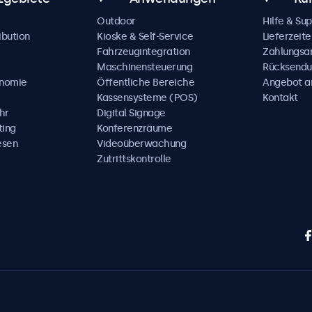
Outdoor
Hilfe & Su
ibution
Kioske & Self-Service
Lieferzeite
Fahrzeugintegration
Zahlungsa
Maschinensteuerung
Rücksendu
onomie
Öffentliche Bereiche
Angebot a
Kassensysteme (POS)
Kontakt
hr
Digital Signage
ting
Konferenzräume
esen
Videoüberwachung
Zutrittskontrolle