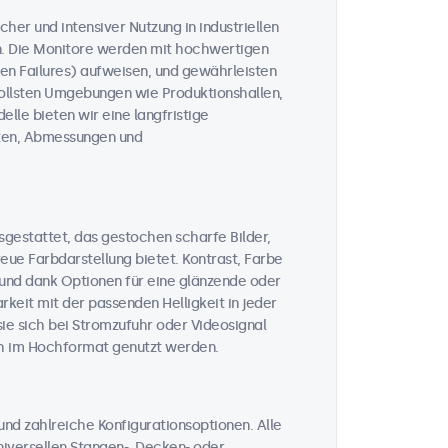
cher und intensiver Nutzung in industriellen
n. Die Monitore werden mit hochwertigen
n Failures) aufweisen, und gewährleisten
vollsten Umgebungen wie Produktionshallen,
lle bieten wir eine langfristige
täten, Abmessungen und
sgestattet, das gestochen scharfe Bilder,
ue Farbdarstellung bietet. Kontrast, Farbe
, und dank Optionen für eine glänzende oder
keit mit der passenden Helligkeit in jeder
sie sich bei Stromzufuhr oder Videosignal
ch im Hochformat genutzt werden.
nd zahlreiche Konfigurationsoptionen. Alle
iversellen Stangen-, Decken- oder