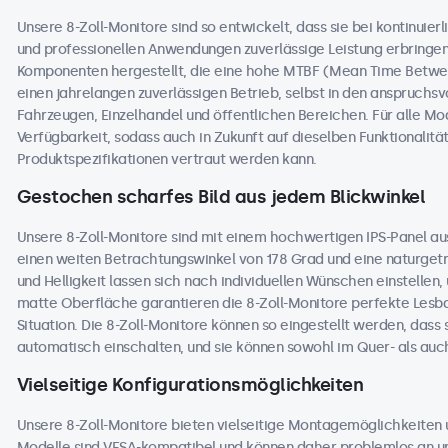
Unsere 8-Zoll-Monitore sind so entwickelt, dass sie bei kontinuierli
und professionellen Anwendungen zuverlässige Leistung erbringe
Komponenten hergestellt, die eine hohe MTBF (Mean Time Betwee
einen jahrelangen zuverlässigen Betrieb, selbst in den anspruchs
Fahrzeugen, Einzelhandel und öffentlichen Bereichen. Für alle Mode
Verfügbarkeit, sodass auch in Zukunft auf dieselben Funktionali
Produktspezifikationen vertraut werden kann.
Gestochen scharfes Bild aus jedem Blickwinkel
Unsere 8-Zoll-Monitore sind mit einem hochwertigen IPS-Panel au
einen weiten Betrachtungswinkel von 178 Grad und eine naturgetre
und Helligkeit lassen sich nach individuellen Wünschen einstellen
matte Oberfläche garantieren die 8-Zoll-Monitore perfekte Lesbar
Situation. Die 8-Zoll-Monitore können so eingestellt werden, dass 
automatisch einschalten, und sie können sowohl im Quer- als au
Vielseitige Konfigurationsmöglichkeiten
Unsere 8-Zoll-Monitore bieten vielseitige Montagemöglichkeiten u
Modelle sind VESA-kompatibel und können daher problemlos an un