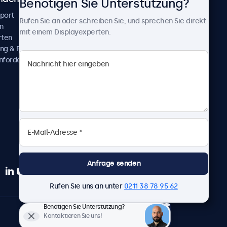
Benötigen Sie Unterstützung?
pport
Kundenprojekte
Rufen Sie an oder schreiben Sie, und sprechen Sie direkt
n
Neuigkeiten und Updates
mit einem Displayexperten.
rten
Über uns
ng & Reparatur
Karriere
nfordern
Geschäftsbedingungen
Datenschutzerklärung
Impressum
Anfrage senden
Rufen Sie uns an unter
0211 38 78 95 62
Benötigen Sie Unterstützung?
Deutsch
Kontaktieren Sie uns!