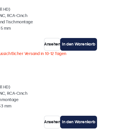
ll HD)
BNC, RCA-Cinch
und Tischmontage
 35 mm
Ansehen
In den Warenkorb
ssichtlicher Versand in 10-12 Tagen
ll HD)
BNC, RCA-Cinch
chmontage
 33 mm
Ansehen
In den Warenkorb