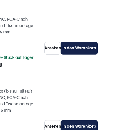
BNC, RCA-Cinch
und Tischmontage
34 mm
Ansehen
In den Warenkorb
0+ Stück auf Lager
l
 (bis zu Full HD)
BNC, RCA-Cinch
und Tischmontage
 35 mm
Ansehen
In den Warenkorb