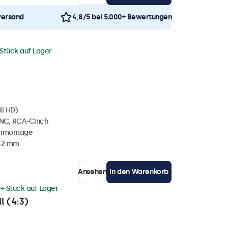
versand
4,8/5 bei 5.000+ Bewertungen
 Stück auf Lager
ll HD)
BNC, RCA-Cinch
chmontage
 32 mm
Ansehen
In den Warenkorb
+ Stück auf Lager
l (4:3)