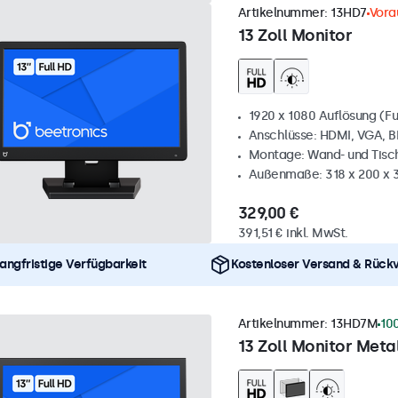
Artikelnummer:
13HD7
Vora
13 Zoll Monitor
1920 x 1080 Auflösung (Fu
Anschlüsse: HDMI, VGA, 
Montage: Wand- und Tis
Außenmaße: 318 x 200 x
329,00 €
391,51 € inkl. MwSt.
angfristige Verfügbarkeit
Kostenloser Versand & Rück
Artikelnummer:
13HD7M
10
13 Zoll Monitor Metal