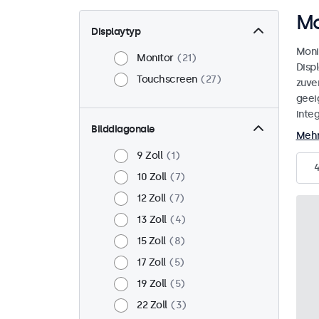
Mo
Displaytyp
Moni
Monitor
21
Disp
Touchscreen
27
zuver
geei
integ
Bilddiagonale
Mehr
9 Zoll
1
10 Zoll
7
12 Zoll
7
13 Zoll
4
15 Zoll
8
17 Zoll
5
19 Zoll
5
22 Zoll
3