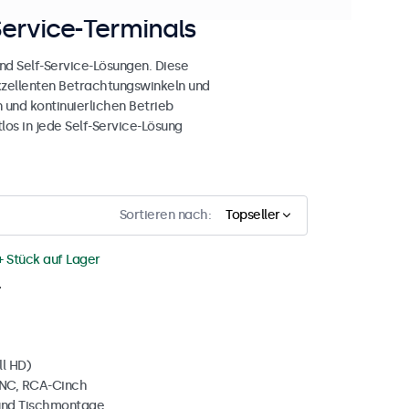
Service-Terminals
d Self-Service-Lösungen. Diese
exzellenten Betrachtungswinkeln und
n und kontinuierlichen Betrieb
os in jede Self-Service-Lösung
Sortieren nach:
Topseller
+ Stück auf Lager
l
ll HD)
BNC, RCA-Cinch
und Tischmontage