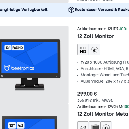
angfristige Verfügbarkeit
Kostenloser Versand & Rück
Artikelnummer:
12HD7
100+
12 Zoll Monitor
1920 x 1080 Auflösung (Fu
Anschlüsse: HDMI, VGA, 
Montage: Wand- und Tis
Außenmaße: 284 x 179 x
299,00 €
355,81 € inkl. MwSt.
Artikelnummer:
12VG7M
100
12 Zoll Monitor Metal