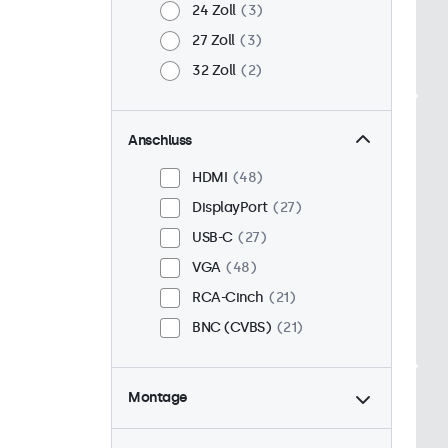
24 Zoll
3
27 Zoll
3
32 Zoll
2
Anschluss
HDMI
48
DisplayPort
27
USB-C
27
VGA
48
RCA-Cinch
21
BNC (CVBS)
21
Montage
Tisch
40