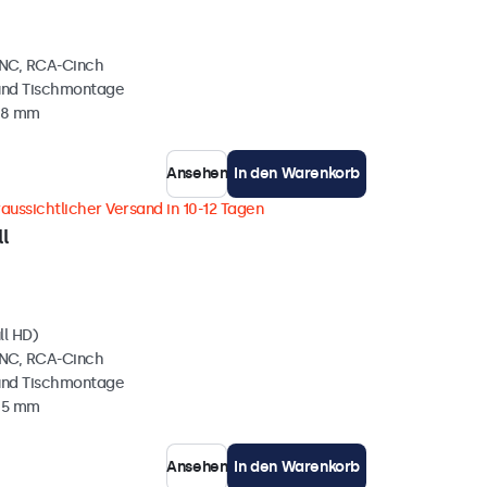
BNC, RCA-Cinch
und Tischmontage
38 mm
Ansehen
In den Warenkorb
aussichtlicher Versand in 10-12 Tagen
l
ll HD)
BNC, RCA-Cinch
und Tischmontage
35 mm
Ansehen
In den Warenkorb