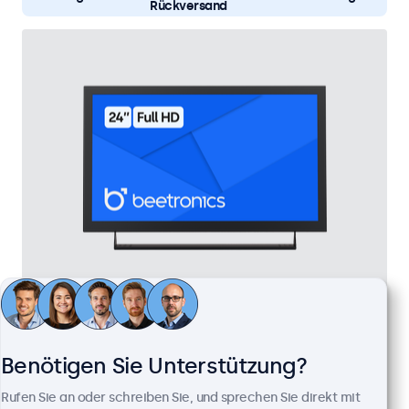
Rückversand
24 Zoll Monitor Metall
Artikelnummer:
24HD7M
100+ Stück auf Lager
Benötigen Sie Unterstützung?
Rufen Sie an oder schreiben Sie, und sprechen Sie direkt mit