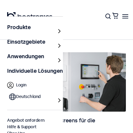
Produkte
Startseite
Einsatzgebiete
Anwendungen
Individuelle Lösungen
Login
Deutschland
Monitore und Touchscreens für die
Angebot anfordern
Hilfe & Support
Maschinensteuerung