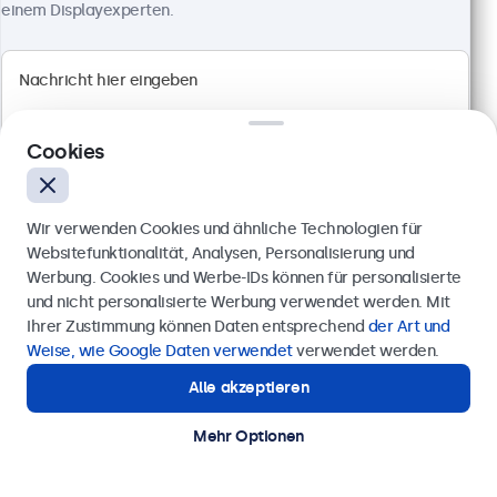
einem Displayexperten.
1920 x 1080 Auflösung (Full HD)
Anschlüsse: HDMI, VGA, BNC, RCA-Cinch
Montage: Einbau, Wand- und Tischmontage
Außenmaße: 560 x 337 x 41 mm
499,00 €
Cookies
593,81 € inkl. MwSt.
Ansehen
In den Warenkorb
Wir verwenden Cookies und ähnliche Technologien für
Websitefunktionalität, Analysen, Personalisierung und
Werbung. Cookies und Werbe-IDs können für personalisierte
Anfrage senden
und nicht personalisierte Werbung verwendet werden. Mit
Ihrer Zustimmung können Daten entsprechend
der Art und
Rufen Sie uns an unter
0211 38 78 95 62
Weise, wie Google Daten verwendet
verwendet werden.
Alle akzeptieren
Benötigen Sie Unterstützung?
Kontaktieren Sie uns!
Mehr Optionen