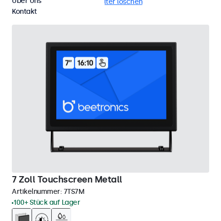
Über Uns
Vandalismussicher
Alle Filter löschen
Kontakt
7 Zoll Touchscreen Metall
Artikelnummer:
7TS7M
100+ Stück auf Lager