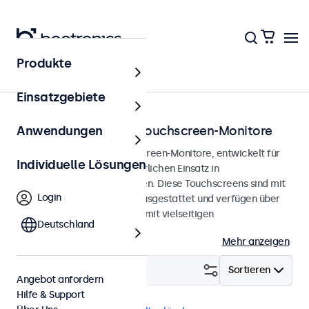
Produkte
Startseite
Einsatzgebiete
Vandalismussichere Touchscreen-Monitore
Anwendungen
Vandalismussichere Touchscreen-Monitore, entwickelt für
Individuelle Lösungen
den intensiven und kontinuierlichen Einsatz in
anspruchsvollen Umgebungen. Diese Touchscreens sind mit
Login
einem gehärteten Display ausgestattet und verfügen über
ein robustes Metallgehäuse mit vielseitigen
Deutschland
Montageoptionen.
Mehr anzeigen
Filtern (
29
)
Sortieren
Angebot anfordern
Hilfe & Support