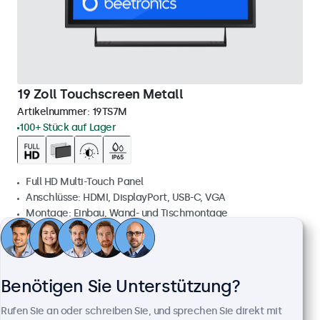
19 Zoll Touchscreen Metall
Artikelnummer:
19TS7M
100+ Stück auf Lager
Full HD Multi-Touch Panel
Anschlüsse: HDMI, DisplayPort, USB-C, VGA
Montage: Einbau, Wand- und Tischmontage
Außenmaße: 481 x 294 x 45 mm
569,00 €
677,11 € inkl. MwSt.
Benötigen Sie Unterstützung?
Ansehen
In den Warenkorb
Rufen Sie an oder schreiben Sie, und sprechen Sie direkt mit