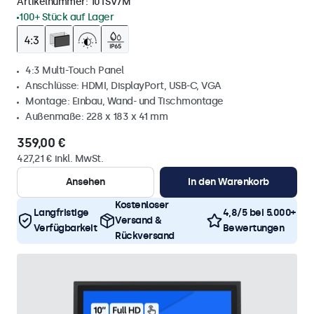
Artikelnummer:
10TSV7M
100+ Stück auf Lager
4:3 Multi-Touch Panel
Anschlüsse: HDMI, DisplayPort, USB-C, VGA
Montage: Einbau, Wand- und Tischmontage
Außenmaße: 228 x 183 x 41 mm
359,00 €
427,21 € inkl. MwSt.
Ansehen
In den Warenkorb
Kostenloser
Langfristige
4,8/5 bei 5.000+
Versand &
Verfügbarkeit
Bewertungen
Rückversand