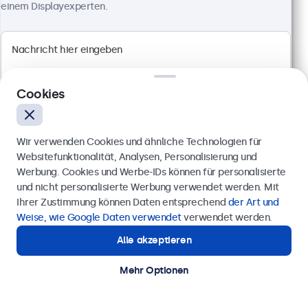
einem Displayexperten.
Cookies
Wir verwenden Cookies und ähnliche Technologien für
Websitefunktionalität, Analysen, Personalisierung und
Werbung. Cookies und Werbe-IDs können für personalisierte
Anfrage senden
und nicht personalisierte Werbung verwendet werden. Mit
Ihrer Zustimmung können Daten entsprechend
der Art und
19 Zoll Touchscreen Metall (High-Brightness)
Rufen Sie uns an unter
0211 38 78 95 62
Weise, wie Google Daten verwendet
verwendet werden.
Artikelnummer:
19HB9M/U1
77 Stück auf Lager
Alle akzeptieren
Benötigen Sie Unterstützung?
Kontaktieren Sie uns!
Mehr Optionen
High-Brightness Full HD Multi-Touch Panel
Anschlüsse: HDMI, DisplayPort, USB-C, VGA