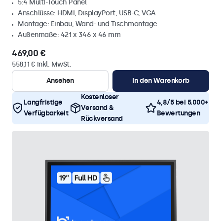
5:4 Multi-Touch Panel
Anschlüsse: HDMI, DisplayPort, USB-C, VGA
Montage: Einbau, Wand- und Tischmontage
Außenmaße: 421 x 346 x 46 mm
469,00 €
558,11 € inkl. MwSt.
Ansehen
In den Warenkorb
Kostenloser
Langfristige
4,8/5 bei 5.000+
Versand &
Verfügbarkeit
Bewertungen
Rückversand