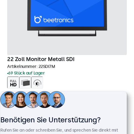
22 Zoll Monitor Metall SDI
Artikelnummer:
22SDI7M
69 Stück auf Lager
1920 x 1080 Auflösung (Full HD)
Anschlüsse: HDMI (Ein- & Ausgang), SDI (2x Ein- & 2x
Ausgang)
Montage: Einbau, Wand- und Tischmontage
Benötigen Sie Unterstützung?
Außenmaße: 511 x 309 x 43 mm
Rufen Sie an oder schreiben Sie, und sprechen Sie direkt mit
799,00 €