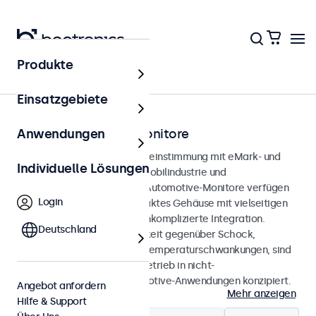
Produkte
Startseite
Einsatzgebiete
eMark Automotive-Monitore
Anwendungen
Monitore, entwickelt in Übereinstimmung mit eMark- und
Individuelle Lösungen
SAE-Standards für die Automobilindustrie und
Fahrzeuginstallationen. Die Automotive-Monitore verfügen
Login
über ein robustes und kompaktes Gehäuse mit vielseitigen
Montageoptionen für eine unkomplizierte Integration.
Deutschland
Ausgelegt für die Beständigkeit gegenüber Schock,
Vibration, Feuchtigkeit und Temperaturschwankungen, sind
sie für einen zuverlässigen Betrieb in nicht-
sicherheitskritischen Automotive-Anwendungen konzipiert.
Angebot anfordern
Mehr anzeigen
Hilfe & Support