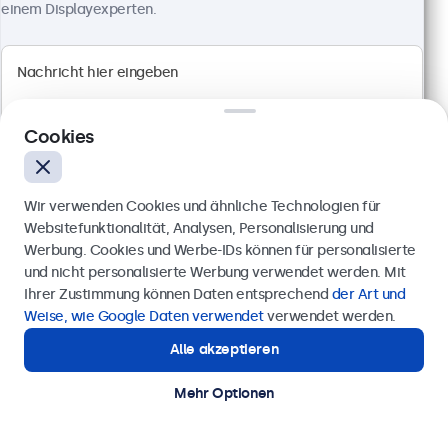
einem Displayexperten.
950,81 € inkl. MwSt.
Ansehen
In den Warenkorb
Cookies
Wir verwenden Cookies und ähnliche Technologien für
Websitefunktionalität, Analysen, Personalisierung und
Werbung. Cookies und Werbe-IDs können für personalisierte
Anfrage senden
und nicht personalisierte Werbung verwendet werden. Mit
Ihrer Zustimmung können Daten entsprechend
der Art und
Rufen Sie uns an unter
0211 38 78 95 62
Weise, wie Google Daten verwendet
verwendet werden.
Alle akzeptieren
Benötigen Sie Unterstützung?
Kontaktieren Sie uns!
24 Zoll Monitor Metall
Mehr Optionen
Artikelnummer:
24HD7M
100+ Stück auf Lager