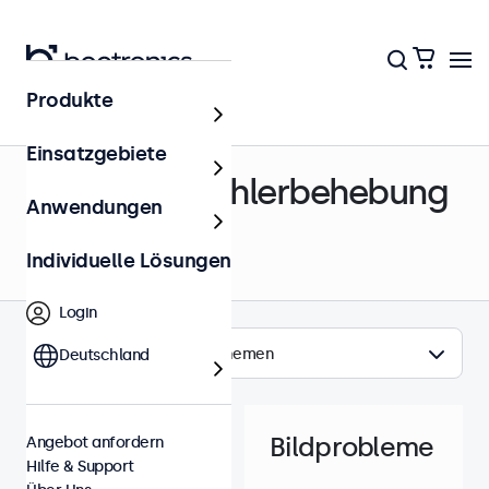
Produkte
Hilfe & Support
Einsatzgebiete
Support & Fehlerbehebung
Anwendungen
Individuelle Lösungen
Login
Themen
Deutschland
Bildprobleme
Angebot anfordern
Hilfe & Support