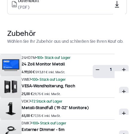
Datenblatt
Querformat, Hochformat, Face-Up
(PDF)
Display-Leistung
Zubehör
Maximale Helligkeit
Wählen Sie Ihr Zubehör aus und schließen Sie Ihren Kauf ab.
300 nits (typisch)
Minimale Helligkeit
24HD7M
100+ Stück auf Lager
1 nit
24 Zoll Monitor Metall
Kontrast
499,00 €
593,81 € inkl. MwSt.
3000:1
VWB7
100+ Stück auf Lager
VESA-Wandhalterung, flach
Betrachtungswinkel
25,00 €
29,75 € inkl. MwSt.
178° Horizontal, 178° Vertikal
VDK7
72 Stück auf Lager
Reaktionszeit
Metall-Standfuß (19-32" Monitore)
10 ms
65,00 €
77,35 € inkl. MwSt.
DMK7
100+ Stück auf Lager
Unterstützte Auflösungen
Externer Dimmer - 5m
1920 x 1080 (max), 640 x 480 (min)