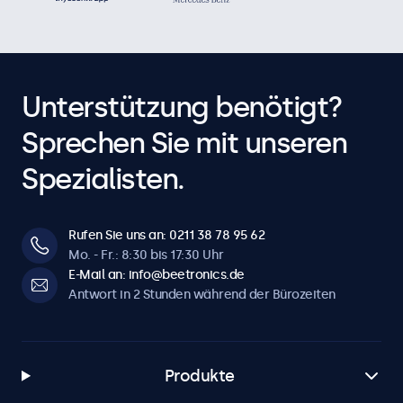
Dimmen
Einstellbare Hintergrundbeleuchtung über Fernbedienung
oder optionalen Dimmer.
Bild spiegeln
Unterstützung benötigt?
Kompatibel mit einem Teleprompter (Bild kann horizontal
und vertikal gespiegelt werden)
Sprechen Sie mit unseren
Spezialisten.
Anschlüsse
HDMI
Rufen Sie uns an: 0211 38 78 95 62
1x
Mo. - Fr.: 8:30 bis 17:30 Uhr
VGA
E-Mail an: info@beetronics.de
1x
Antwort in 2 Stunden während der Bürozeiten
BNC (CVBS)
1x
Produkte
RCA-Cinch Video
1x