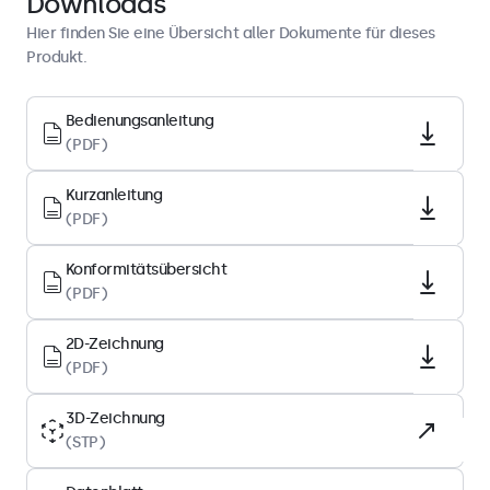
Downloads
Bilddiagonale
Hier finden Sie eine Übersicht aller Dokumente für dieses
23.6 Zoll (601 mm)
Produkt.
Seitenverhältnis
Bedienungsanleitung
16:9 (4:3 einstellbar)
(PDF)
Native Auflösung
1920 x 1080
Kurzanleitung
(PDF)
Pixels pro Zoll
93 PPI
Konformitätsübersicht
Paneltyp
(PDF)
IPS-LCD
2D-Zeichnung
Hintergrundbeleuchtung
(PDF)
LED
3D-Zeichnung
Oberfläche
(STP)
Anti-Glare-Hartbeschichtung (3H)
Unterstützte Ausrichtung