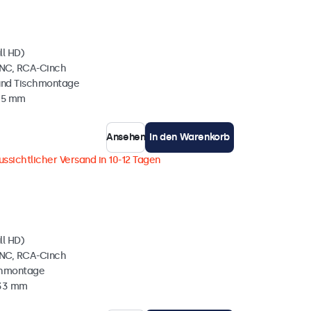
ll HD)
BNC, RCA-Cinch
und Tischmontage
35 mm
Ansehen
In den Warenkorb
ussichtlicher Versand in 10-12 Tagen
ll HD)
BNC, RCA-Cinch
chmontage
 33 mm