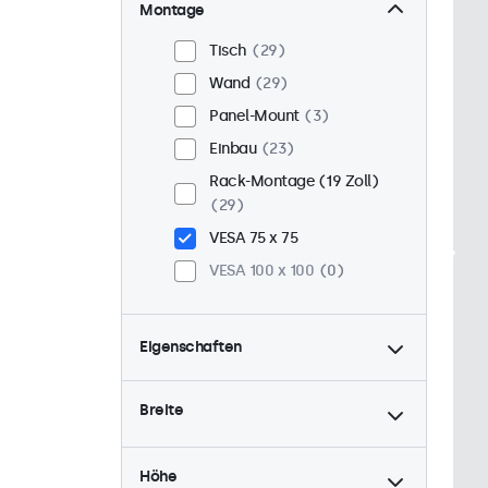
Montage
Tisch
29
Wand
29
Panel-Mount
3
Einbau
23
Rack-Montage (19 Zoll)
29
VESA 75 x 75
VESA 100 x 100
0
Eigenschaften
4:3 / 5:4
9
Breite
9-36 Volt
32
Dimmbar
32
Höhe
USB-Mediaplayer
15