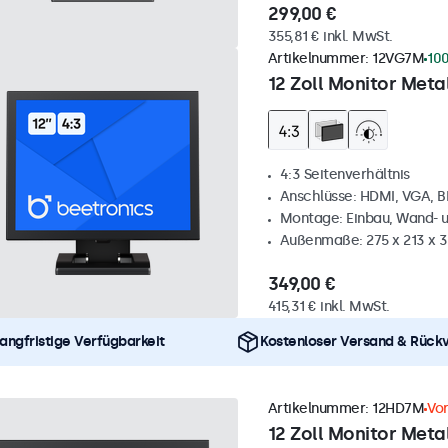
299,00 €
355,81 € inkl. MwSt.
Artikelnummer:
12VG7M
100
12 Zoll Monitor Metal
4:3 Seitenverhältnis
Anschlüsse: HDMI, VGA, 
Montage: Einbau, Wand- 
Außenmaße: 275 x 213 x 
349,00 €
415,31 € inkl. MwSt.
angfristige Verfügbarkeit
Kostenloser Versand & Rück
Artikelnummer:
12HD7M
Vor
12 Zoll Monitor Metal