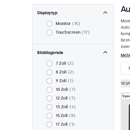
Au
Displaytyp
Moni
Monitor
15
Auto
Touchscreen
17
komp
Best
zuve
Bilddiagonale
Mehr
7 Zoll
2
8 Zoll
2
9 Zoll
1
VESA
10 Zoll
7
Topse
12 Zoll
7
13 Zoll
4
15 Zoll
8
17 Zoll
1