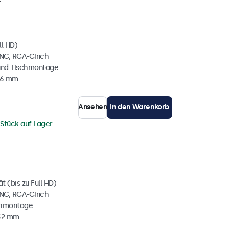
ll HD)
BNC, RCA-Cinch
und Tischmontage
36 mm
Ansehen
In den Warenkorb
 Stück auf Lager
 (bis zu Full HD)
BNC, RCA-Cinch
chmontage
 32 mm