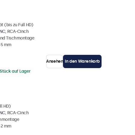
 (bis zu Full HD)
BNC, RCA-Cinch
und Tischmontage
 35 mm
Ansehen
In den Warenkorb
 Stück auf Lager
ll HD)
BNC, RCA-Cinch
chmontage
 32 mm