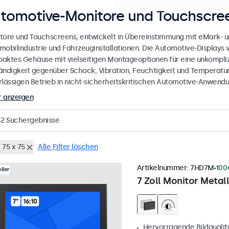
tomotive-Monitore und Touchscree
tore und Touchscreens, entwickelt in Übereinstimmung mit eMark- u
mobilindustrie und Fahrzeuginstallationen. Die Automotive-Displays 
aktes Gehäuse mit vielseitigen Montageoptionen für eine unkomplizie
ändigkeit gegenüber Schock, Vibration, Feuchtigkeit und Temperatur
rlässigen Betrieb in nicht-sicherheitskritischen Automotive-Anwendu
 anzeigen
32
Suchergebnisse
 75 x 75
Alle Filter löschen
Artikelnummer:
7HD7M
100
ller
7 Zoll Monitor Metall
Hervorragende Bildqualität