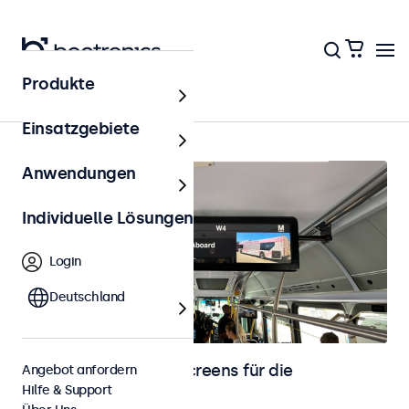
Produkte
Fahrzeugintegration
Einsatzgebiete
Anwendungen
Individuelle Lösungen
Login
Deutschland
Monitore und Touchscreens für die
Angebot anfordern
Hilfe & Support
Fahrzeugintegration