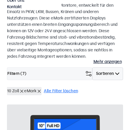
Über Uns
Monitore und Touchscreen-Monitore, entwickelt für den
Kontakt
Einsatz in PKW, LKW, Bussen, Kränen und anderen
Nutzfahrzeugen. Diese eMark-zertifizierten Displays
unterstützen einen breiten Eingangsspannungsbereich und
können an 12V oder 24V angeschlossen werden. Diese
Fahrzeug-Bildschirme sind stoß- und vibrationsbeständig,
resistent gegen Temperaturschwankungen und verfügen
über vielseitige Montageoptionen, sodass sie nahtlos in
jedes Fahrzeug integriert werden können.
Mehr anzeigen
Filtern (
7
)
Sortieren
10 Zoll
eMark
Alle Filter löschen