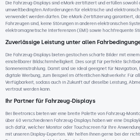
Die Fahrzeug-Displays sind eMark-zertifiziert und erfüllen sowohl
umweltbedingten Anforderungen für elektrische und elektronisc
verwendet werden dürfen. Die eMark-Zertifizierung garantiert, dass
Fahrzeugen sind, keine Störungen in anderen elektronischen Sys
elektromagnetische Interferenzen (EMI) sowie hochfrequente Stö
Zuverlässige Leistung unter allen Fahrbedingung
Die Fahrzeug-Displays bieten gestochen scharfe Bilder mit einem
einstellbarer Bildschirmhelligkeit. Dies sorgt für perfekte Sichtbark
Sonneneinstrahlung. Damit sind sie ideal geeignet für Navigation
digitale Werbung, zum Beispiel im öffentlichen Nahverkehr. Für al
Verfügbarkeit, sodass auch in Zukunft auf dieselbe Leistung, Ab
vertraut werden kann.
Ihr Partner für Fahrzeug-Displays
Bei Beetronics bieten wir eine breite Palette von Fahrzeug-Moni
über 60 verschiedenen Fahrzeug-Displays haben wir eine Displaylö
sich dafür, welcher Monitor oder Touchscreen für Ihre Anwendung
mit unseren Display-Experten. Wir helfen Ihnen gerne bei der richt