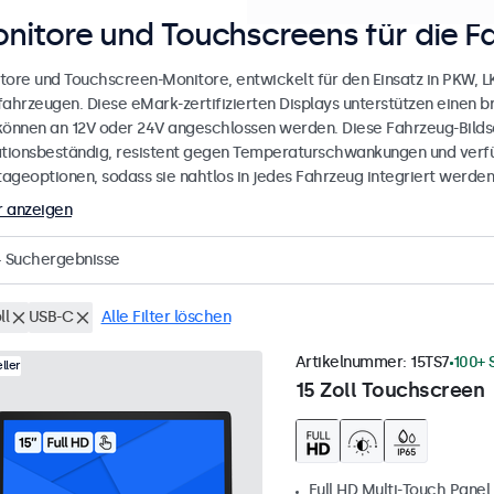
nitore und Touchscreens für die F
tore und Touchscreen-Monitore, entwickelt für den Einsatz in PKW, 
fahrzeugen. Diese eMark-zertifizierten Displays unterstützen einen 
können an 12V oder 24V angeschlossen werden. Diese Fahrzeug-Bilds
ationsbeständig, resistent gegen Temperaturschwankungen und verfü
ageoptionen, sodass sie nahtlos in jedes Fahrzeug integriert werden
 anzeigen
4
Suchergebnisse
ll
USB-C
Alle Filter löschen
Artikelnummer:
15TS7
100+ 
ller
15 Zoll Touchscreen
Full HD Multi-Touch Panel