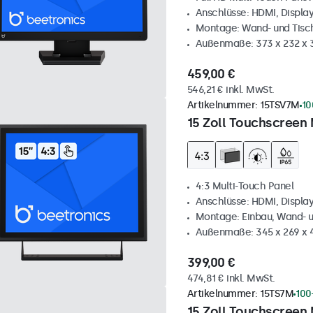
Anschlüsse: HDMI, Displa
Montage: Wand- und Tis
Außenmaße: 373 x 232 x
459,00 €
546,21 € inkl. MwSt.
Artikelnummer:
15TSV7M
10
15 Zoll Touchscreen 
4:3 Multi-Touch Panel
Anschlüsse: HDMI, Displa
Montage: Einbau, Wand- 
Außenmaße: 345 x 269 x
399,00 €
474,81 € inkl. MwSt.
Artikelnummer:
15TS7M
100
15 Zoll Touchscreen 