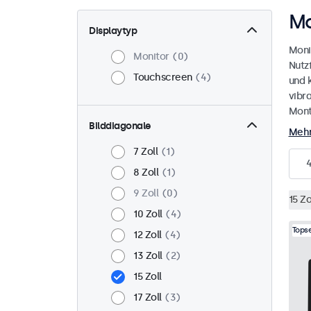
Mo
Displaytyp
Moni
Monitor
0
Nutz
Touchscreen
4
und 
vibr
Mont
Bilddiagonale
Mehr
7 Zoll
1
8 Zoll
1
9 Zoll
0
15 Zo
10 Zoll
4
Topse
12 Zoll
4
13 Zoll
2
15 Zoll
17 Zoll
3