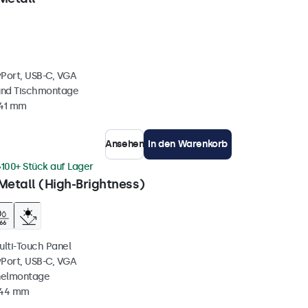
yPort, USB-C, VGA
und Tischmontage
 41 mm
Ansehen
In den Warenkorb
100+ Stück auf Lager
Metall (High-Brightness)
ulti-Touch Panel
yPort, USB-C, VGA
nelmontage
 44 mm