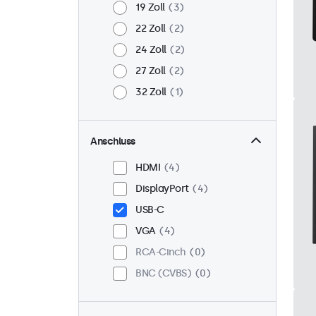
19 Zoll
3
22 Zoll
2
24 Zoll
2
27 Zoll
2
32 Zoll
1
Anschluss
HDMI
4
DisplayPort
4
USB-C
VGA
4
RCA-Cinch
0
BNC (CVBS)
0