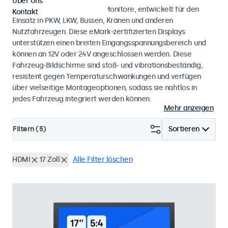
Über Uns
Monitore und Touchscreen-Monitore, entwickelt für den
Kontakt
Einsatz in PKW, LKW, Bussen, Kränen und anderen
Nutzfahrzeugen. Diese eMark-zertifizierten Displays
unterstützen einen breiten Eingangsspannungsbereich und
können an 12V oder 24V angeschlossen werden. Diese
Fahrzeug-Bildschirme sind stoß- und vibrationsbeständig,
resistent gegen Temperaturschwankungen und verfügen
über vielseitige Montageoptionen, sodass sie nahtlos in
jedes Fahrzeug integriert werden können.
Mehr anzeigen
Filtern (
5
)
Sortieren
HDMI
17 Zoll
Alle Filter löschen