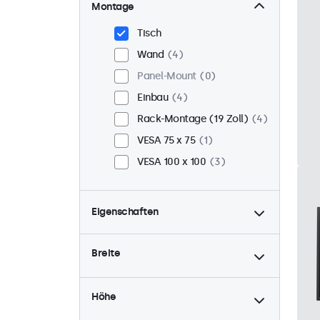
Montage
Tisch
Wand
4
Panel-Mount
0
Einbau
4
Rack-Montage (19 Zoll)
4
VESA 75 x 75
1
VESA 100 x 100
3
Eigenschaften
4:3 / 5:4
2
Breite
9-36 Volt
4
Dimmbar
4
Höhe
USB-Mediaplayer
2
High-Brightness
0