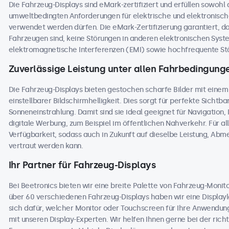
Die Fahrzeug-Displays sind eMark-zertifiziert und erfüllen sowohl
umweltbedingten Anforderungen für elektrische und elektronisc
verwendet werden dürfen. Die eMark-Zertifizierung garantiert, dass
Fahrzeugen sind, keine Störungen in anderen elektronischen Sys
elektromagnetische Interferenzen (EMI) sowie hochfrequente Stö
Zuverlässige Leistung unter allen Fahrbedingung
Die Fahrzeug-Displays bieten gestochen scharfe Bilder mit einem
einstellbarer Bildschirmhelligkeit. Dies sorgt für perfekte Sichtbark
Sonneneinstrahlung. Damit sind sie ideal geeignet für Navigation
digitale Werbung, zum Beispiel im öffentlichen Nahverkehr. Für al
Verfügbarkeit, sodass auch in Zukunft auf dieselbe Leistung, Ab
vertraut werden kann.
Ihr Partner für Fahrzeug-Displays
Bei Beetronics bieten wir eine breite Palette von Fahrzeug-Moni
über 60 verschiedenen Fahrzeug-Displays haben wir eine Displaylö
sich dafür, welcher Monitor oder Touchscreen für Ihre Anwendung
mit unseren Display-Experten. Wir helfen Ihnen gerne bei der richt