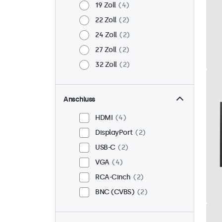
19 Zoll
4
22 Zoll
2
24 Zoll
2
27 Zoll
2
32 Zoll
2
Anschluss
HDMI
4
DisplayPort
2
USB-C
2
VGA
4
RCA-Cinch
2
BNC (CVBS)
2