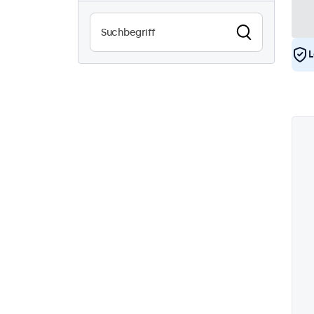
Sonnenlichtlesbar
0
Wasserdicht (IP65)
2
L
Staubdicht (IP65)
2
24/7-Einsatz
4
Vandalismussicher
2
EN50155
4
eMark
4
DNV
4