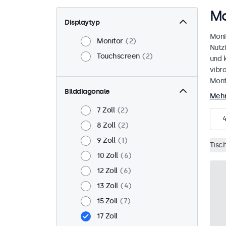
Mo
Displaytyp
Moni
Monitor
2
Nutz
Touchscreen
2
und 
vibr
Mont
Bilddiagonale
Mehr
7 Zoll
2
8 Zoll
2
9 Zoll
1
Tisc
10 Zoll
6
12 Zoll
6
13 Zoll
4
15 Zoll
7
17 Zoll