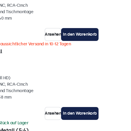
BNC, RCA-Cinch
und Tischmontage
 40 mm
Ansehen
In den Warenkorb
aussichtlicher Versand in 10-12 Tagen
l
ll HD)
BNC, RCA-Cinch
und Tischmontage
 38 mm
Ansehen
In den Warenkorb
Stück auf Lager
Metall (5:4)