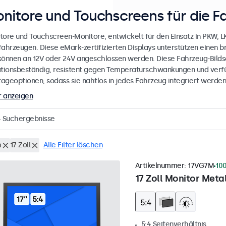
nitore und Touchscreens für die F
tore und Touchscreen-Monitore, entwickelt für den Einsatz in PKW, 
fahrzeugen. Diese eMark-zertifizierten Displays unterstützen einen 
können an 12V oder 24V angeschlossen werden. Diese Fahrzeug-Bilds
ationsbeständig, resistent gegen Temperaturschwankungen und verfü
ageoptionen, sodass sie nahtlos in jedes Fahrzeug integriert werden
 anzeigen
4
Suchergebnisse
h
17 Zoll
Alle Filter löschen
Artikelnummer:
17VG7M
100
17 Zoll Monitor Metal
5:4 Seitenverhältnis