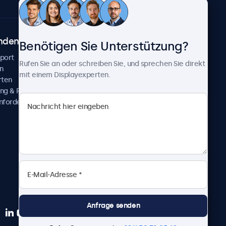
ndenservice
Über Beetronics
Benötigen Sie Unterstützung?
pport
Kundenprojekte
Rufen Sie an oder schreiben Sie, und sprechen Sie direkt
n
Neuigkeiten und Updates
mit einem Displayexperten.
rten
Über uns
ng & Reparatur
Karriere
nfordern
Geschäftsbedingungen
Datenschutzerklärung
Impressum
Anfrage senden