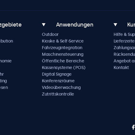
zgebiete
Anwendungen
Ku
Outdoor
Hilfe & Su
ibution
Kioske & Self-Service
Lieferzeite
Fahrzeugintegration
Zahlungsa
Maschinensteuerung
Rücksendu
onomie
Öffentliche Bereiche
Angebot a
Kassensysteme (POS)
Kontakt
hr
Digital Signage
ting
Konferenzräume
esen
Videoüberwachung
Zutrittskontrolle