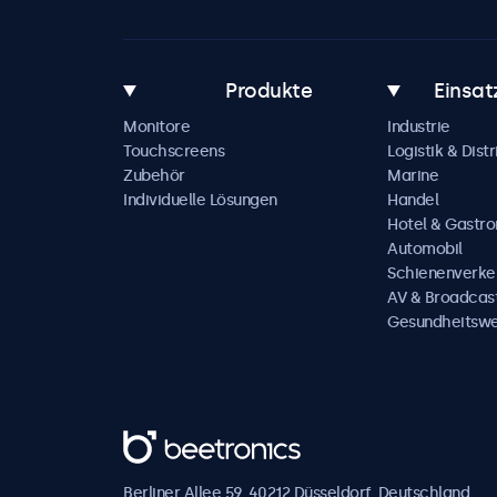
Produkte
Einsat
Monitore
Industrie
Touchscreens
Logistik & Distr
Zubehör
Marine
Individuelle Lösungen
Handel
Hotel & Gastr
Automobil
Schienenverke
AV & Broadcas
Gesundheitsw
Beetronics
Berliner Allee 59, 40212 Düsseldorf, Deutschland