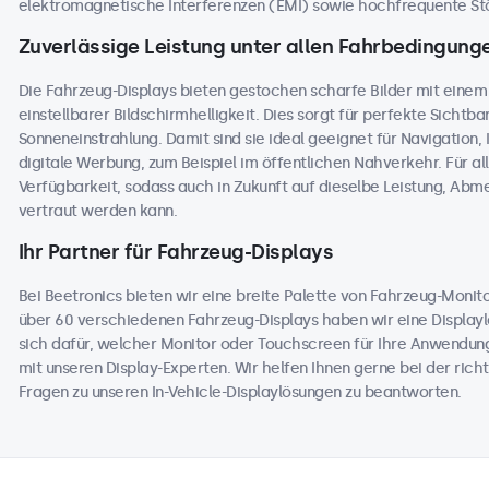
elektromagnetische Interferenzen (EMI) sowie hochfrequente Stö
Zuverlässige Leistung unter allen Fahrbedingung
Die Fahrzeug-Displays bieten gestochen scharfe Bilder mit einem
einstellbarer Bildschirmhelligkeit. Dies sorgt für perfekte Sichtbark
Sonneneinstrahlung. Damit sind sie ideal geeignet für Navigation
digitale Werbung, zum Beispiel im öffentlichen Nahverkehr. Für al
Verfügbarkeit, sodass auch in Zukunft auf dieselbe Leistung, Ab
vertraut werden kann.
Ihr Partner für Fahrzeug-Displays
Bei Beetronics bieten wir eine breite Palette von Fahrzeug-Moni
über 60 verschiedenen Fahrzeug-Displays haben wir eine Displaylö
sich dafür, welcher Monitor oder Touchscreen für Ihre Anwendung
mit unseren Display-Experten. Wir helfen Ihnen gerne bei der richt
Fragen zu unseren In-Vehicle-Displaylösungen zu beantworten.