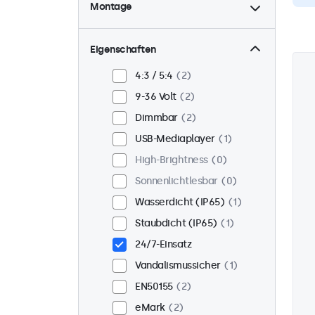
Montage
Tisch
2
Wand
2
Eigenschaften
Panel-Mount
0
4:3 / 5:4
2
Einbau
2
9-36 Volt
2
Rack-Montage (19 Zoll)
2
Dimmbar
2
VESA 75 x 75
2
USB-Mediaplayer
1
VESA 100 x 100
0
High-Brightness
0
Sonnenlichtlesbar
0
Wasserdicht (IP65)
1
Staubdicht (IP65)
1
24/7-Einsatz
Vandalismussicher
1
EN50155
2
eMark
2