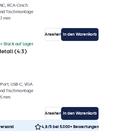
BNC, RCA-Cinch
und Tischmontage
37 mm
Ansehen
In den Warenkorb
+ Stück auf Lager
etall (4:3)
yPort, USB-C, VGA
und Tischmontage
35 mm
Ansehen
In den Warenkorb
versand
4,8/5 bei 5.000+ Bewertungen