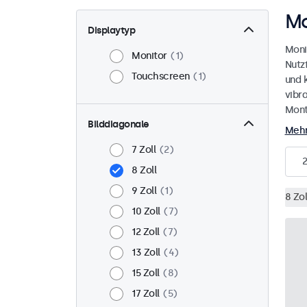
Mo
Displaytyp
Moni
Monitor
1
Nutz
Touchscreen
1
und 
vibr
Mont
Bilddiagonale
Mehr
7 Zoll
2
2
8 Zoll
9 Zoll
1
8 Zol
10 Zoll
7
12 Zoll
7
13 Zoll
4
15 Zoll
8
17 Zoll
5