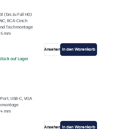
 (bis zu Full HD)
BNC, RCA-Cinch
und Tischmontage
 35 mm
Ansehen
In den Warenkorb
Stück auf Lager
yPort, USB-C, VGA
chmontage
 34 mm
Ansehen
In den Warenkorb