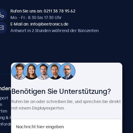
Rufen Sie uns an: 0211 38 78 95 62
Mo. - Fr.: 8:30 bis 17:30 Uhr
E-Mail an: info@beetronics.de
Antwort in 2 Stunden während der Bürozeiten
ndenservice
Über Beetronics
Benötigen Sie Unterstützung?
pport
Kundenprojekte
Rufen Sie an oder schreiben Sie, und sprechen Sie direkt
n
Neuigkeiten und Updates
mit einem Displayexperten.
rten
Über uns
ng & Reparatur
Karriere
nfordern
Geschäftsbedingungen
Datenschutzerklärung