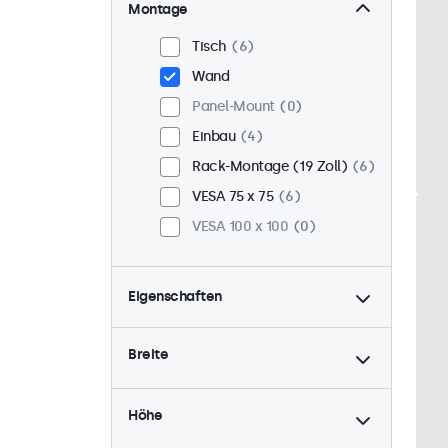
Montage
Tisch
6
Wand
Panel-Mount
0
Einbau
4
Rack-Montage (19 Zoll)
6
VESA 75 x 75
6
VESA 100 x 100
0
Eigenschaften
4:3 / 5:4
2
Breite
9-36 Volt
6
Dimmbar
6
Höhe
USB-Mediaplayer
3
High-Brightness
0