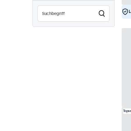
Sonnenlichtlesbar
0
L
Wasserdicht (IP65)
3
Staubdicht (IP65)
3
24/7-Einsatz
6
Vandalismussicher
3
EN50155
6
eMark
6
DNV
6
Topse