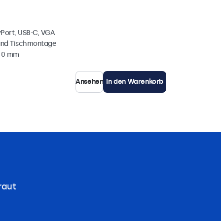
yPort, USB-C, VGA
und Tischmontage
 40 mm
Ansehen
In den Warenkorb
raut