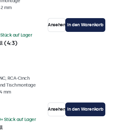
chmontage
 32 mm
Ansehen
In den Warenkorb
 Stück auf Lager
l (4:3)
BNC, RCA-Cinch
und Tischmontage
34 mm
Ansehen
In den Warenkorb
0+ Stück auf Lager
l