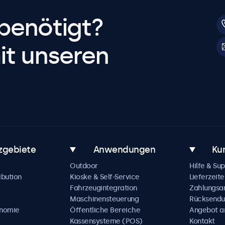
benötigt?
it unseren
zgebiete
Anwendungen
Ku
Outdoor
Hilfe & Su
ibution
Kioske & Self-Service
Lieferzeite
Fahrzeugintegration
Zahlungsa
Maschinensteuerung
Rücksendu
onomie
Öffentliche Bereiche
Angebot a
Kassensysteme (POS)
Kontakt