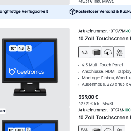
415,31 € inkl. MwSt.
angfristige Verfügbarkeit
Kostenloser Versand & Rück
Artikelnummer:
10TSV7M
10
10 Zoll Touchscreen 
4:3 Multi-Touch Panel
Anschlüsse: HDMI, Displa
Montage: Einbau, Wand- 
Außenmaße: 228 x 183 x 
359,00 €
427,21 € inkl. MwSt.
Artikelnummer:
10TS7M
100
ller
10 Zoll Touchscreen 