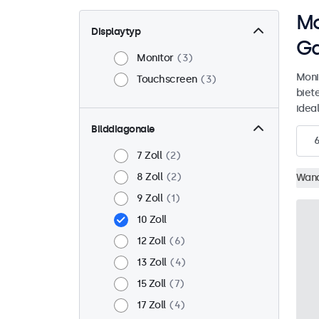
Mo
Displaytyp
Ga
Monitor
3
Moni
Touchscreen
3
biet
idea
Bilddiagonale
7 Zoll
2
8 Zoll
2
Wan
9 Zoll
1
10 Zoll
12 Zoll
6
13 Zoll
4
15 Zoll
7
17 Zoll
4