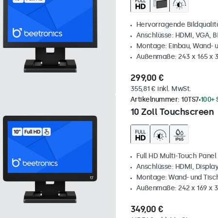
Hervorragende Bildqualität
Anschlüsse: HDMI, VGA, 
Montage: Einbau, Wand- 
Außenmaße: 243 x 165 x
299,00 €
355,81 € inkl. MwSt.
Artikelnummer:
10TS7
100+ 
10 Zoll Touchscreen
Full HD Multi-Touch Panel
Anschlüsse: HDMI, Displa
Montage: Wand- und Tis
Außenmaße: 242 x 169 x
349,00 €