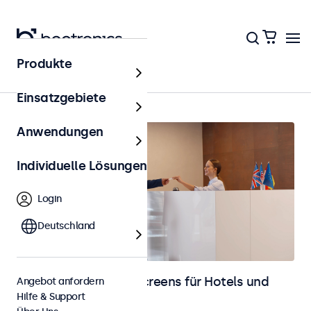
Produkte
Hotel & Gastronomie
Einsatzgebiete
Anwendungen
Individuelle Lösungen
Login
Deutschland
Monitore und Touchscreens für Hotels und
Angebot anfordern
Hilfe & Support
Gastronomie