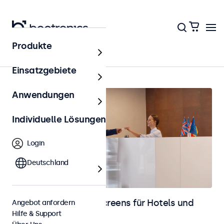
Produkte
Hotel & Gastronomie
Einsatzgebiete
Anwendungen
Individuelle Lösungen
Login
Deutschland
Monitore und Touchscreens für Hotels und
Angebot anfordern
Hilfe & Support
Gastronomie