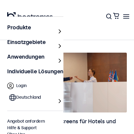
Produkte
Hotel & Gastronomie
Einsatzgebiete
Anwendungen
Individuelle Lösungen
Login
Deutschland
Monitore und Touchscreens für Hotels und
Angebot anfordern
Hilfe & Support
Gastronomie