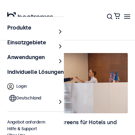
Produkte
Startseite
Einsatzgebiete
Anwendungen
Individuelle Lösungen
Login
Deutschland
Monitore und Touchscreens für Hotels und
Angebot anfordern
Hilfe & Support
Gastronomie