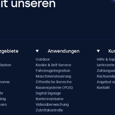
it unseren
zgebiete
Anwendungen
Ku
Outdoor
Hilfe & Su
ibution
Kioske & Self-Service
Lieferzeite
Fahrzeugintegration
Zahlungsa
Maschinensteuerung
Rücksendu
onomie
Öffentliche Bereiche
Angebot a
Kassensysteme (POS)
Kontakt
hr
Digital Signage
ting
Konferenzräume
esen
Videoüberwachung
Zutrittskontrolle