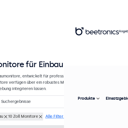
Angeb
nitore für Einbau und Integration
aumonitore, entwickelt für professionelle Anwendungen und einen kon
tore verfügen über ein robustes Metallgehäuse, wodurch sie sich na
bung integrieren lassen.
Produkte
Einsatzgebi
Suchergebnisse
au
10 Zoll Monitore
Alle Filter löschen