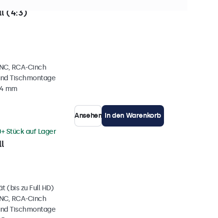
 Stück auf Lager
l (4:3)
BNC, RCA-Cinch
und Tischmontage
34 mm
Ansehen
In den Warenkorb
0+ Stück auf Lager
l
 (bis zu Full HD)
BNC, RCA-Cinch
und Tischmontage