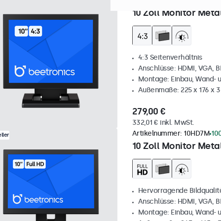
Artikelnummer:
10VG7M
37
10 Zoll Monitor Metal
4:3 Seitenverhältnis
Anschlüsse: HDMI, VGA, 
Montage: Einbau, Wand- 
Außenmaße: 225 x 176 x 
279,00 €
332,01 € inkl. MwSt.
Artikelnummer:
10HD7M
10
ller
10 Zoll Monitor Metal
Hervorragende Bildqualität
Anschlüsse: HDMI, VGA, 
Montage: Einbau, Wand- 