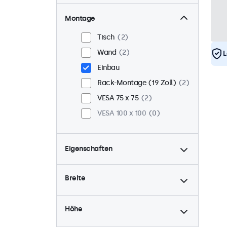
Montage
Tisch
2
Wand
2
L
Einbau
Rack-Montage (19 Zoll)
2
VESA 75 x 75
2
VESA 100 x 100
0
Eigenschaften
4:3 / 5:4
1
Breite
9-36 Volt
2
Dimmbar
2
Höhe
USB-Mediaplayer
2
24/7-Einsatz
2