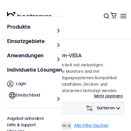
Produkte
Startseite
Einsatzgebiete
Monitore mit 75x75-mm-VESA
Anwendungen
75-mm-VESA-Monitore, entwickelt mit vielseitigen
Individuelle Lösungen
Montagemöglichkeiten. Diese Monitore sind mit
standardisierten VESA-Befestigungssystemen kompatibel
Login
und können an universellen Standfüßen, Decken- und
Wandhalterungen sowie Monitorarmen befestigt werden.
Deutschland
Mehr anzeigen
Filtern (
3
)
Sortieren
Angebot anfordern
Hilfe & Support
VESA 75 x 75
10 Zoll Monitore
Alle Filter löschen