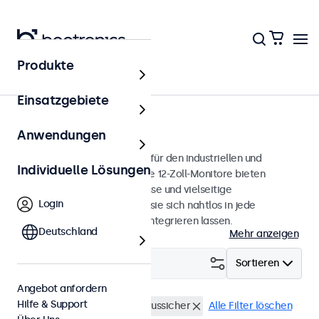
Produkte
Monitore
Einsatzgebiete
12 Zoll Monitore
Anwendungen
12-Zoll-Monitore, entwickelt für den industriellen und
Individuelle Lösungen
professionellen Einsatz. Diese 12-Zoll-Monitore bieten
verschiedene Videoanschlüsse und vielseitige
Login
Montageoptionen, wodurch sie sich nahtlos in jede
Anwendung und Umgebung integrieren lassen.
Deutschland
Mehr anzeigen
Filtern (
0
)
Sortieren
Angebot anfordern
Hilfe & Support
12 Zoll Monitore
Vandalismussicher
Alle Filter löschen