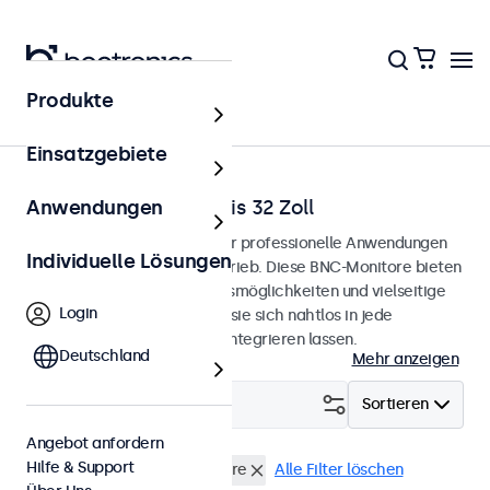
Produkte
Startseite
Einsatzgebiete
BNC-Monitore von 7 bis 32 Zoll
Anwendungen
BNC-Monitore, entwickelt für professionelle Anwendungen
Individuelle Lösungen
und den kontinuierlichen Betrieb. Diese BNC-Monitore bieten
umfangreiche Konfigurationsmöglichkeiten und vielseitige
Login
Montageoptionen, wodurch sie sich nahtlos in jede
Anwendung und Umgebung integrieren lassen.
Deutschland
Mehr anzeigen
Filtern (
2
)
Sortieren
Angebot anfordern
Hilfe & Support
BNC (CVBS)
13 Zoll Monitore
Alle Filter löschen