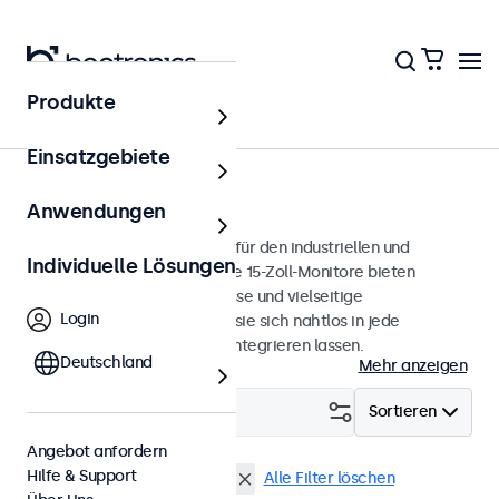
Produkte
Monitore
Einsatzgebiete
15 Zoll Monitore
Anwendungen
15-Zoll-Monitore, entwickelt für den industriellen und
Individuelle Lösungen
professionellen Einsatz. Diese 15-Zoll-Monitore bieten
verschiedene Videoanschlüsse und vielseitige
Login
Montageoptionen, wodurch sie sich nahtlos in jede
Anwendung und Umgebung integrieren lassen.
Deutschland
Mehr anzeigen
Filtern (
0
)
Sortieren
Angebot anfordern
Hilfe & Support
15 Zoll Monitore
BNC (SDI)
Alle Filter löschen