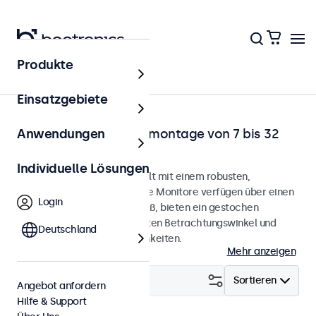
Produkte
Startseite
Einsatzgebiete
Monitore für die Tischmontage von 7 bis 32
Anwendungen
Zoll
Individuelle Lösungen
Desktop-Monitore, entwickelt mit einem robusten,
verstellbaren Standfuß. Diese Monitore verfügen über einen
Login
kompakten, stabilen Standfuß, bieten ein gestochen
scharfes Bild mit einem breiten Betrachtungswinkel und
Deutschland
vielseitige Anschlussmöglichkeiten.
Mehr anzeigen
Filtern (
4
)
Sortieren
Angebot anfordern
Hilfe & Support