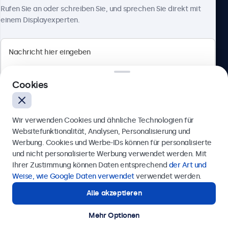
Über Beetronics
Rufen Sie an oder schreiben Sie, und sprechen Sie direkt mit
einem Displayexperten.
Beetronics
Cookies
Berliner Allee 59, 40212 Düsseldorf, Deutschland
4.8/5 bewertet von 5000+ Unternehmen
Wir verwenden Cookies und ähnliche Technologien für
Deutsch
Websitefunktionalität, Analysen, Personalisierung und
Werbung. Cookies und Werbe-IDs können für personalisierte
Anfrage senden
und nicht personalisierte Werbung verwendet werden. Mit
Ihrer Zustimmung können Daten entsprechend
der Art und
Rufen Sie uns an unter
0211 38 78 95 62
Weise, wie Google Daten verwendet
verwendet werden.
Alle akzeptieren
Benötigen Sie Unterstützung?
Kontaktieren Sie uns!
Mehr Optionen
© 2026 Beetronics