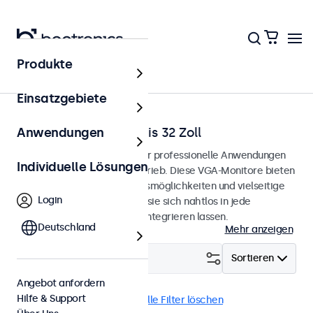
Produkte
Startseite
Einsatzgebiete
VGA-Monitore von 7 bis 32 Zoll
Anwendungen
VGA-Monitore, entwickelt für professionelle Anwendungen
Individuelle Lösungen
und den kontinuierlichen Betrieb. Diese VGA-Monitore bieten
umfangreiche Konfigurationsmöglichkeiten und vielseitige
Login
Montageoptionen, wodurch sie sich nahtlos in jede
Anwendung und Umgebung integrieren lassen.
Deutschland
Mehr anzeigen
Filtern (
1
)
Sortieren
Angebot anfordern
Hilfe & Support
VGA
27 Zoll Monitore
Alle Filter löschen