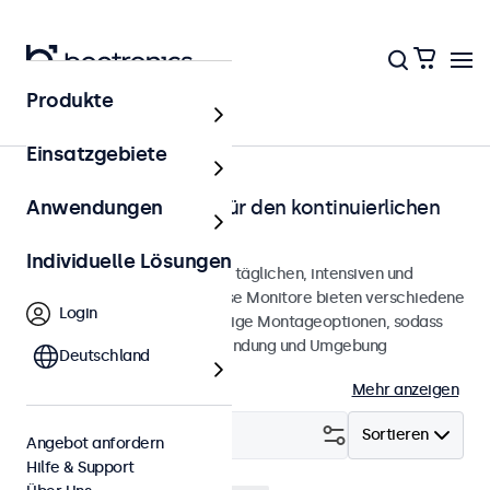
Produkte
Startseite
Einsatzgebiete
Monitore entwickelt für den kontinuierlichen
Anwendungen
Betrieb
Individuelle Lösungen
Monitore, entwickelt für den täglichen, intensiven und
kontinuierlichen Einsatz. Diese Monitore bieten verschiedene
Login
Videoanschlüsse und vielseitige Montageoptionen, sodass
sie sich nahtlos in jede Anwendung und Umgebung
Deutschland
integrieren lassen.
Mehr anzeigen
Filtern (
1
)
Sortieren
Angebot anfordern
Hilfe & Support