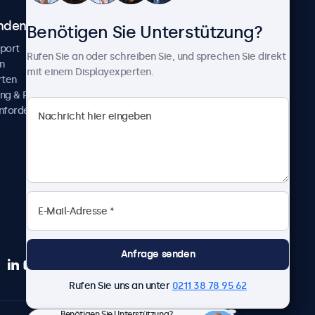
ndenservice
Über Beetronics
Benötigen Sie Unterstützung?
pport
Kundenprojekte
Rufen Sie an oder schreiben Sie, und sprechen Sie direkt
n
Neuigkeiten und Updates
mit einem Displayexperten.
rten
Über uns
ng & Reparatur
Karriere
nfordern
Geschäftsbedingungen
Datenschutzerklärung
Impressum
Anfrage senden
Rufen Sie uns an unter
0211 38 78 95 62
Benötigen Sie Unterstützung?