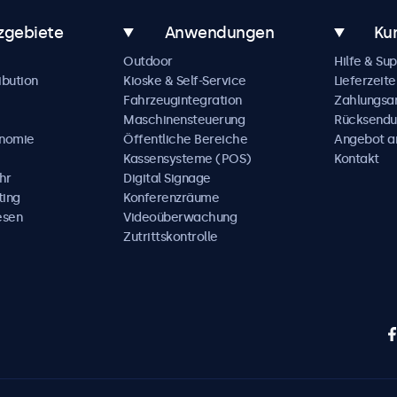
zgebiete
Anwendungen
Ku
Outdoor
Hilfe & Su
ibution
Kioske & Self-Service
Lieferzeite
Fahrzeugintegration
Zahlungsa
Maschinensteuerung
Rücksendu
onomie
Öffentliche Bereiche
Angebot a
Kassensysteme (POS)
Kontakt
hr
Digital Signage
ting
Konferenzräume
esen
Videoüberwachung
Zutrittskontrolle