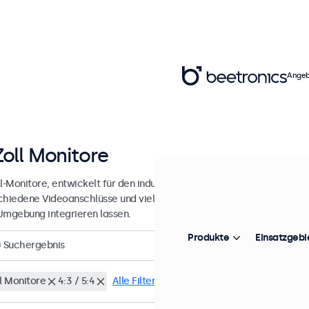
Angeb
Zoll Monitore
l-Monitore, entwickelt für den industriellen und professionellen Einsa
chiedene Videoanschlüsse und vielseitige Montageoptionen, wodurch
Umgebung integrieren lassen.
Produkte
Einsatzgebi
0
Suchergebnis
ll Monitore
4:3 / 5:4
Alle Filter löschen