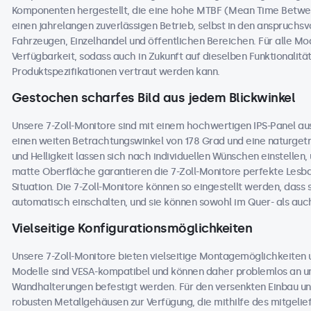
Komponenten hergestellt, die eine hohe MTBF (Mean Time Betwee
einen jahrelangen zuverlässigen Betrieb, selbst in den anspruchs
Fahrzeugen, Einzelhandel und öffentlichen Bereichen. Für alle Mode
Verfügbarkeit, sodass auch in Zukunft auf dieselben Funktionali
Produktspezifikationen vertraut werden kann.
Gestochen scharfes Bild aus jedem Blickwinkel
Unsere 7-Zoll-Monitore sind mit einem hochwertigen IPS-Panel aus
einen weiten Betrachtungswinkel von 178 Grad und eine naturgetre
und Helligkeit lassen sich nach individuellen Wünschen einstellen
matte Oberfläche garantieren die 7-Zoll-Monitore perfekte Lesbar
Situation. Die 7-Zoll-Monitore können so eingestellt werden, dass 
automatisch einschalten, und sie können sowohl im Quer- als au
Vielseitige Konfigurationsmöglichkeiten
Unsere 7-Zoll-Monitore bieten vielseitige Montagemöglichkeiten u
Modelle sind VESA-kompatibel und können daher problemlos an un
Wandhalterungen befestigt werden. Für den versenkten Einbau und
robusten Metallgehäusen zur Verfügung, die mithilfe des mitgelie