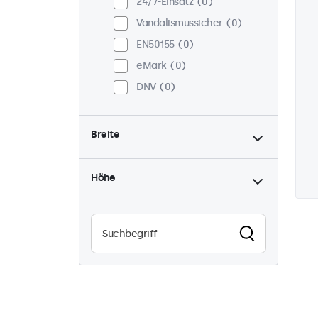
24/7-Einsatz
0
Vandalismussicher
0
EN50155
0
eMark
0
DNV
0
Breite
Höhe