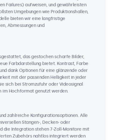
n Failures) aufweisen, und gewährleisten
vollsten Umgebungen wie Produktionshallen,
lle bieten wir eine langfristige
täten, Abmessungen und
gestattet, das gestochen scharfe Bilder,
ue Farbdarstellung bietet. Kontrast, Farbe
, und dank Optionen für eine glänzende oder
keit mit der passenden Helligkeit in jeder
sie sich bei Stromzufuhr oder Videosignal
ch im Hochformat genutzt werden.
nd zahlreiche Konfigurationsoptionen. Alle
iversellen Stangen-, Decken- oder
 die Integration stehen 7-Zoll-Monitore mit
ferten Zubehörs nahtlos integriert werden