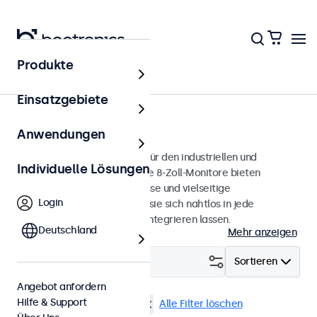
Produkte
Monitore
Einsatzgebiete
8 Zoll Monitore
Anwendungen
8-Zoll-Monitore, entwickelt für den industriellen und
Individuelle Lösungen
professionellen Einsatz. Diese 8-Zoll-Monitore bieten
verschiedene Videoanschlüsse und vielseitige
Login
Montageoptionen, wodurch sie sich nahtlos in jede
Anwendung und Umgebung integrieren lassen.
Deutschland
Mehr anzeigen
Filtern (
1
)
Sortieren
Angebot anfordern
Hilfe & Support
8 Zoll Monitore
9-36 Volt
Alle Filter löschen