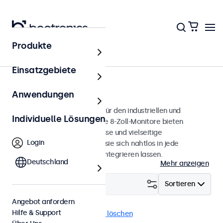
Produkte
Monitore
Einsatzgebiete
8 Zoll Monitore
Anwendungen
8-Zoll-Monitore, entwickelt für den industriellen und
Individuelle Lösungen
professionellen Einsatz. Diese 8-Zoll-Monitore bieten
verschiedene Videoanschlüsse und vielseitige
Login
Montageoptionen, wodurch sie sich nahtlos in jede
Anwendung und Umgebung integrieren lassen.
Deutschland
Mehr anzeigen
Filtern (
1
)
Sortieren
Angebot anfordern
Hilfe & Support
8 Zoll Monitore
Alle Filter löschen