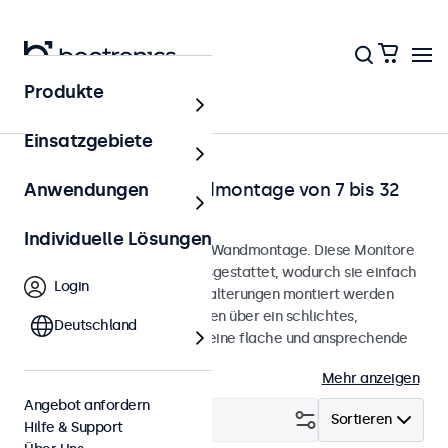
Produkte
Startseite
Einsatzgebiete
Monitore für die Wandmontage von 7 bis 32
Anwendungen
Zoll
Individuelle Lösungen
Monitore, entwickelt für die Wandmontage. Diese Monitore
sind mit VESA-Bohrungen ausgestattet, wodurch sie einfach
Login
an universellen VESA-Wandhalterungen montiert werden
können. Die Monitore verfügen über ein schlichtes,
Deutschland
schlankes Gehäuse, das für eine flache und ansprechende
Optik sorgt.
Mehr anzeigen
Angebot anfordern
Filtern (
0
)
Sortieren
Hilfe & Support