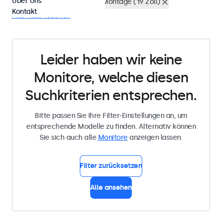
Über Uns
Wasserdicht (IP65)
Rack-Montage (19 Zoll)
Kontakt
Alle Filter löschen
Leider haben wir keine
Monitore, welche diesen
Suchkriterien entsprechen.
Bitte passen Sie Ihre Filter-Einstellungen an, um
entsprechende Modelle zu finden. Alternativ können
Sie sich auch alle
Monitore
anzeigen lassen.
Filter zurücksetzen
Alle ansehen