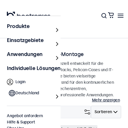
Produkte
Startseite
Einsatzgebiete
Monitore für die Rack-Montage
Anwendungen
Rack-Montage-Monitore, speziell entwickelt für die
Individuelle Lösungen
Integration in 19-Zoll-Server-Racks, Pelican-Cases und IT-
Umgebungen. Diese Monitore bieten vielseitige
Login
Anschlussmöglichkeiten und sind für den kontinuierlichen
Betrieb geeignet. Ideal für Rechenzentren,
Deutschland
Netzwerkmanagement und professionelle Anwendungen.
Mehr anzeigen
Filtern (
0
)
Sortieren
Angebot anfordern
Hilfe & Support