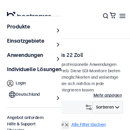
Produkte
Startseite
Einsatzgebiete
SDI-Monitore von 12 bis 22 Zoll
Anwendungen
SDI-Monitore, entwickelt für professionelle Anwendungen
Individuelle Lösungen
und den kontinuierlichen Betrieb. Diese SDI-Monitore bieten
umfangreiche Konfigurationsmöglichkeiten und vielseitige
Login
Montageoptionen, wodurch sie sich nahtlos in jede
Anwendung und Umgebung integrieren lassen.
Deutschland
Mehr anzeigen
Filtern (
1
)
Sortieren
Angebot anfordern
Hilfe & Support
BNC (SDI)
USB-Mediaplayer
Alle Filter löschen