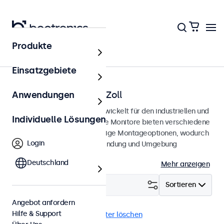
Produkte
Startseite
Einsatzgebiete
Monitore von 7 bis 32 Zoll
Anwendungen
Professionelle Monitore, entwickelt für den industriellen und
Individuelle Lösungen
professionellen Einsatz. Diese Monitore bieten verschiedene
Videoanschlüsse und vielseitige Montageoptionen, wodurch
Login
sie sich nahtlos in jede Anwendung und Umgebung
integrieren lassen.
Deutschland
Mehr anzeigen
Filtern (
0
)
Sortieren
Angebot anfordern
Hilfe & Support
Sonnenlichtlesbar
Alle Filter löschen