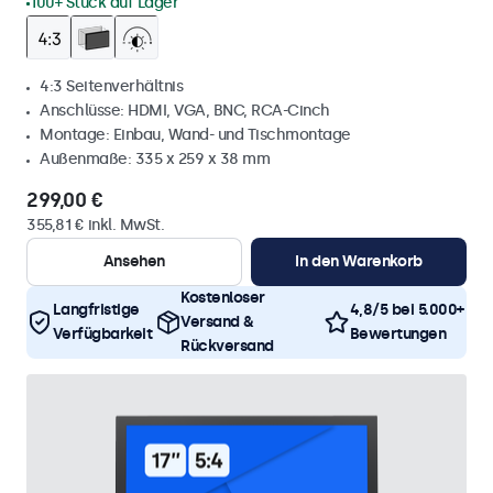
100+ Stück auf Lager
4:3 Seitenverhältnis
Anschlüsse: HDMI, VGA, BNC, RCA-Cinch
Montage: Einbau, Wand- und Tischmontage
Außenmaße: 335 x 259 x 38 mm
299,00 €
355,81 € inkl. MwSt.
Ansehen
In den Warenkorb
Kostenloser
Langfristige
4,8/5 bei 5.000+
Versand &
Verfügbarkeit
Bewertungen
Rückversand