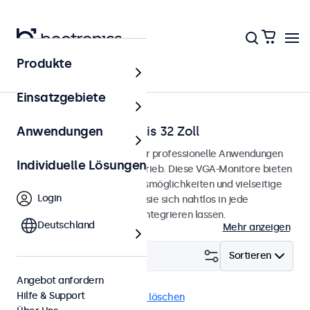
Produkte
Startseite
Einsatzgebiete
VGA-Monitore von 7 bis 32 Zoll
Anwendungen
VGA-Monitore, entwickelt für professionelle Anwendungen
Individuelle Lösungen
und den kontinuierlichen Betrieb. Diese VGA-Monitore bieten
umfangreiche Konfigurationsmöglichkeiten und vielseitige
Login
Montageoptionen, wodurch sie sich nahtlos in jede
Anwendung und Umgebung integrieren lassen.
Deutschland
Mehr anzeigen
Filtern (
6
)
Sortieren
Angebot anfordern
Hilfe & Support
VGA
4:3 / 5:4
Alle Filter löschen