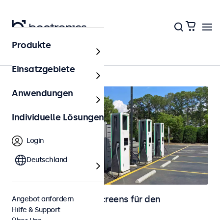
Produkte
Outdoor
Einsatzgebiete
Anwendungen
Individuelle Lösungen
Login
Deutschland
Monitore und Touchscreens für den
Angebot anfordern
Hilfe & Support
Außenbereich