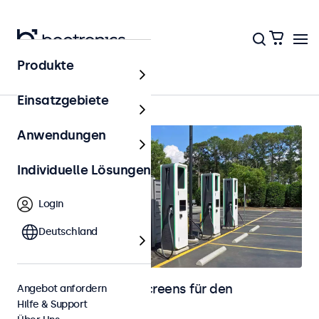
Produkte
Outdoor
Einsatzgebiete
Anwendungen
Individuelle Lösungen
Login
Deutschland
Monitore und Touchscreens für den
Angebot anfordern
Hilfe & Support
Außenbereich