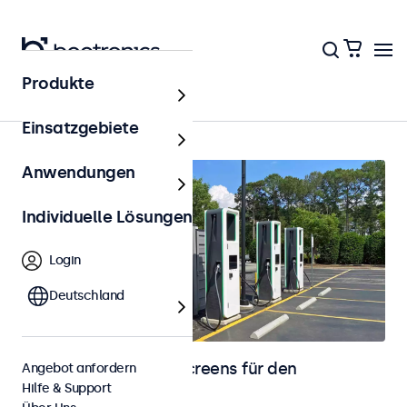
Produkte
Outdoor
Einsatzgebiete
Anwendungen
Individuelle Lösungen
Login
Deutschland
Monitore und Touchscreens für den
Angebot anfordern
Hilfe & Support
Außenbereich