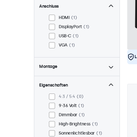
Anschluss
HDMI
1
DisplayPort
1
USB-C
1
VGA
1
L
Montage
Panel-Mount
1
Einbau
1
Eigenschaften
VESA 75 x 75
1
4:3 / 5:4
0
VESA 100 x 100
0
9-36 Volt
1
Dimmbar
1
High-Brightness
1
Sonnenlichtlesbar
1