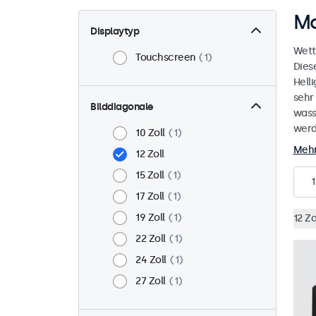
Mo
Displaytyp
Wett
Touchscreen
1
Dies
Helli
sehr
Bilddiagonale
wass
werd
10 Zoll
1
Mehr
12 Zoll
15 Zoll
1
1
17 Zoll
1
19 Zoll
1
12 Zo
22 Zoll
1
24 Zoll
1
27 Zoll
1