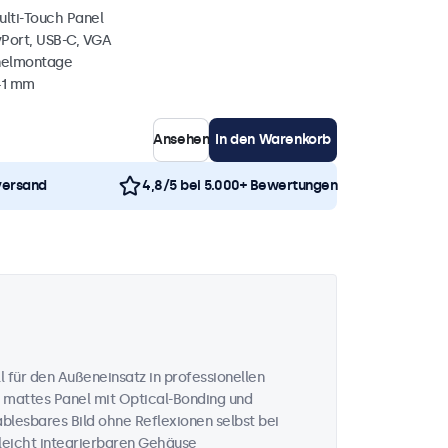
ulti-Touch Panel
yPort, USB-C, VGA
nelmontage
41 mm
Ansehen
In den Warenkorb
versand
4,8/5 bei 5.000+ Bewertungen
 für den Außeneinsatz in professionellen
 mattes Panel mit Optical-Bonding und
ablesbares Bild ohne Reflexionen selbst bei
 leicht integrierbaren Gehäuse