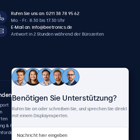
Rufen Sie uns an: 0211 38 78 95 62
Mo. - Fr.: 8:30 bis 17:30 Uhr
E-Mail an: info@beetronics.de
Antwort in 2 Stunden während der Bürozeiten
ndenservice
Über Beetronics
Benötigen Sie Unterstützung?
pport
Kundenprojekte
Rufen Sie an oder schreiben Sie, und sprechen Sie direkt
n
Neuigkeiten und Updates
mit einem Displayexperten.
rten
Über uns
ng & Reparatur
Karriere
nfordern
Geschäftsbedingungen
Datenschutzerklärung