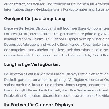
ausgestattet, das wasser- und staubdicht ist und sich für Anwend
Informationssäulen, Geldautomaten, Parkautomaten und Steuerpul
Geeignet für jede Umgebung
Diese wetterfesten Displays sind mit hochwertigen Komponente
Failures (MTBF) ausgestattet. Dies garantiert eine jahrelang zuver
kontinuierlichem Einsatz. Die Outdoor-Displays verfügen über ei
Design, das Vibrationen, physische Einwirkungen, Feuchtigkeit 
den mitgelieferten Zubehörteilen lässt sich das robuste Gehäuse na
anspruchsvollste Umgebungen wie den Außenbereich, Produktions
Langfristige Verfügbarkeit
Bei Beetronics wissen wir, dass unsere Displays oft ein wesentlic
Deshalb garantieren wir die langfristige Verfügbarkeit unserer 
sodass auch in Zukunft auf dieselben Abmessungen, Leistungen u
kann. Dies gibt Ihnen die Sicherheit, dass Ihre Systeme konsisten
Ersatz ohne Kompatibilitätsprobleme oder abweichende Spezifika
Ihr Partner für Outdoor-Displays