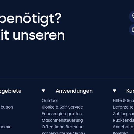
benötigt?
it unseren
zgebiete
Anwendungen
Ku
Outdoor
Hilfe & Su
ibution
Kioske & Self-Service
Lieferzeite
Fahrzeugintegration
Zahlungsa
Maschinensteuerung
Rücksendu
onomie
Öffentliche Bereiche
Angebot a
Kassensysteme (POS)
Kontakt