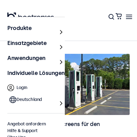
Produkte
Startseite
Einsatzgebiete
Anwendungen
Individuelle Lösungen
Login
Deutschland
Monitore und Touchscreens für den
Angebot anfordern
Hilfe & Support
Außenbereich