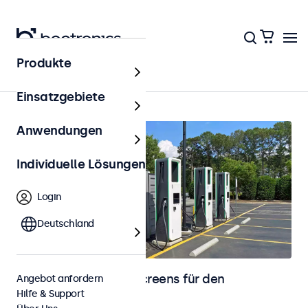
Produkte
Startseite
Einsatzgebiete
Anwendungen
Individuelle Lösungen
Login
Deutschland
Monitore und Touchscreens für den
Angebot anfordern
Hilfe & Support
Außenbereich