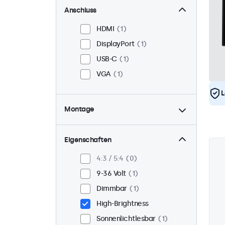
Anschluss
HDMI
1
DisplayPort
1
USB-C
1
VGA
1
L
Montage
Panel-Mount
1
Einbau
1
Eigenschaften
VESA 75 x 75
0
4:3 / 5:4
0
VESA 100 x 100
1
9-36 Volt
1
Dimmbar
1
High-Brightness
Sonnenlichtlesbar
1