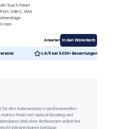
ulti-Touch Panel
yPort, USB-C, VGA
nelmontage
 51 mm
Ansehen
In den Warenkorb
versand
4,8/5 bei 5.000+ Bewertungen
 für den Außeneinsatz in professionellen
 mattes Panel mit Optical-Bonding und
ablesbares Bild ohne Reflexionen selbst bei
 leicht integrierbaren Gehäuse