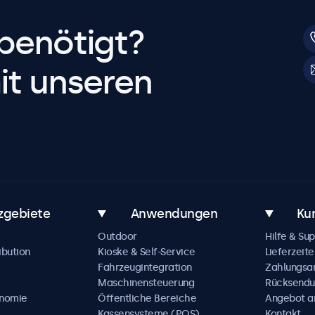
benötigt?
it unseren
zgebiete
Anwendungen
Ku
Outdoor
Hilfe & Su
ibution
Kioske & Self-Service
Lieferzeite
Fahrzeugintegration
Zahlungsa
Maschinensteuerung
Rücksendu
onomie
Öffentliche Bereiche
Angebot a
Kassensysteme (POS)
Kontakt