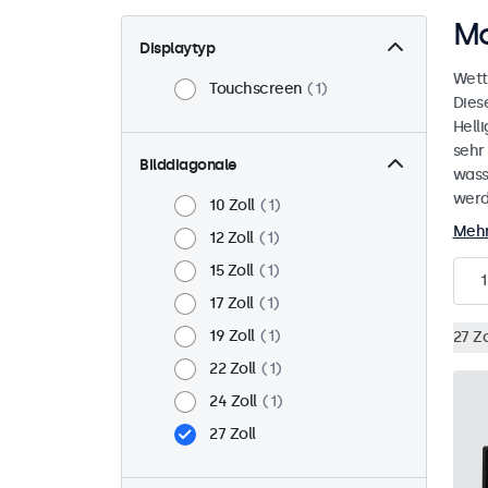
Mo
Displaytyp
Wett
Touchscreen
1
Dies
Helli
sehr
Bilddiagonale
wass
werd
10 Zoll
1
Mehr
12 Zoll
1
15 Zoll
1
1
17 Zoll
1
19 Zoll
1
27 Zo
22 Zoll
1
24 Zoll
1
27 Zoll