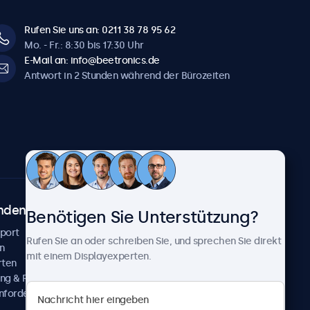
Rufen Sie uns an: 0211 38 78 95 62
Mo. - Fr.: 8:30 bis 17:30 Uhr
E-Mail an: info@beetronics.de
Antwort in 2 Stunden während der Bürozeiten
ndenservice
Über Beetronics
Benötigen Sie Unterstützung?
pport
Kundenprojekte
Rufen Sie an oder schreiben Sie, und sprechen Sie direkt
n
Neuigkeiten und Updates
mit einem Displayexperten.
rten
Über uns
ng & Reparatur
Karriere
nfordern
Geschäftsbedingungen
Datenschutzerklärung