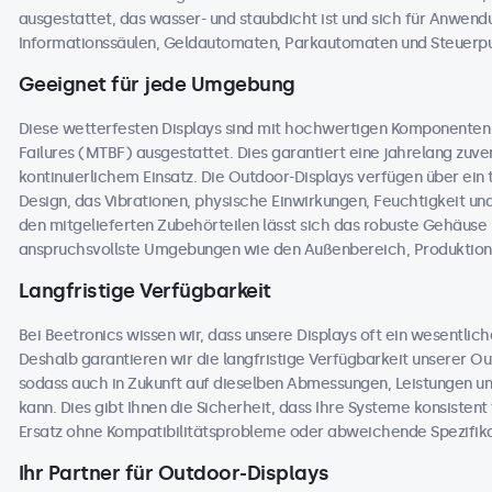
ausgestattet, das wasser- und staubdicht ist und sich für Anwend
Informationssäulen, Geldautomaten, Parkautomaten und Steuerpul
Geeignet für jede Umgebung
Diese wetterfesten Displays sind mit hochwertigen Komponente
Failures (MTBF) ausgestattet. Dies garantiert eine jahrelang zuver
kontinuierlichem Einsatz. Die Outdoor-Displays verfügen über ei
Design, das Vibrationen, physische Einwirkungen, Feuchtigkeit 
den mitgelieferten Zubehörteilen lässt sich das robuste Gehäuse na
anspruchsvollste Umgebungen wie den Außenbereich, Produktions
Langfristige Verfügbarkeit
Bei Beetronics wissen wir, dass unsere Displays oft ein wesentlic
Deshalb garantieren wir die langfristige Verfügbarkeit unserer 
sodass auch in Zukunft auf dieselben Abmessungen, Leistungen u
kann. Dies gibt Ihnen die Sicherheit, dass Ihre Systeme konsisten
Ersatz ohne Kompatibilitätsprobleme oder abweichende Spezifika
Ihr Partner für Outdoor-Displays