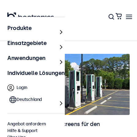
Produkte
Outdoor
Einsatzgebiete
Anwendungen
Individuelle Lösungen
Login
Deutschland
Monitore und Touchscreens für den
Angebot anfordern
Hilfe & Support
Außenbereich