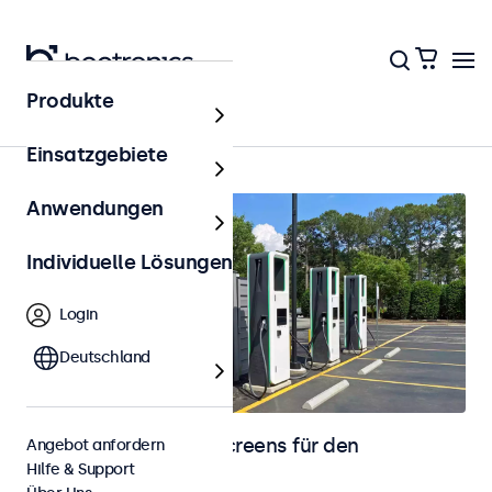
Produkte
Startseite
Einsatzgebiete
Anwendungen
Individuelle Lösungen
Login
Deutschland
Monitore und Touchscreens für den
Angebot anfordern
Hilfe & Support
Außenbereich