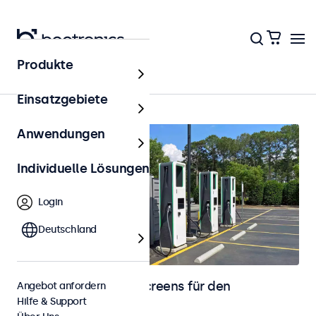
Produkte
Startseite
Einsatzgebiete
Anwendungen
Individuelle Lösungen
Login
Deutschland
Monitore und Touchscreens für den
Angebot anfordern
Hilfe & Support
Außenbereich