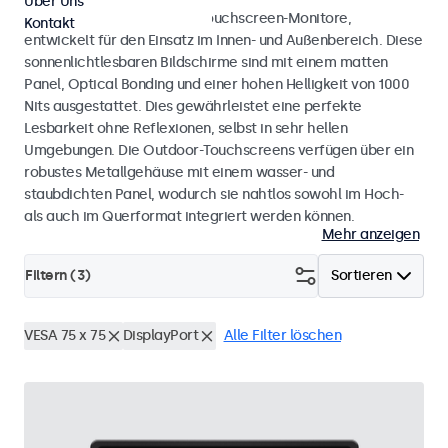
Über Uns
Wetterfeste Monitore und Touchscreen-Monitore,
Kontakt
entwickelt für den Einsatz im Innen- und Außenbereich. Diese
sonnenlichtlesbaren Bildschirme sind mit einem matten
Panel, Optical Bonding und einer hohen Helligkeit von 1000
Nits ausgestattet. Dies gewährleistet eine perfekte
Lesbarkeit ohne Reflexionen, selbst in sehr hellen
Umgebungen. Die Outdoor-Touchscreens verfügen über ein
robustes Metallgehäuse mit einem wasser- und
staubdichten Panel, wodurch sie nahtlos sowohl im Hoch-
als auch im Querformat integriert werden können.
Mehr anzeigen
Filtern (
3
)
Sortieren
VESA 75 x 75
DisplayPort
Alle Filter löschen