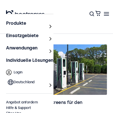
Produkte
Startseite
Einsatzgebiete
Anwendungen
Individuelle Lösungen
Login
Deutschland
Monitore und Touchscreens für den
Angebot anfordern
Hilfe & Support
Außenbereich