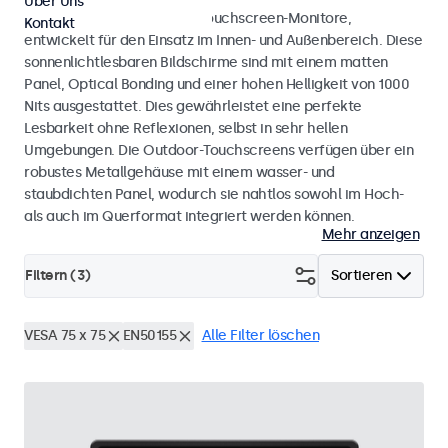
Über Uns
Wetterfeste Monitore und Touchscreen-Monitore,
Kontakt
entwickelt für den Einsatz im Innen- und Außenbereich. Diese
sonnenlichtlesbaren Bildschirme sind mit einem matten
Panel, Optical Bonding und einer hohen Helligkeit von 1000
Nits ausgestattet. Dies gewährleistet eine perfekte
Lesbarkeit ohne Reflexionen, selbst in sehr hellen
Umgebungen. Die Outdoor-Touchscreens verfügen über ein
robustes Metallgehäuse mit einem wasser- und
staubdichten Panel, wodurch sie nahtlos sowohl im Hoch-
als auch im Querformat integriert werden können.
Mehr anzeigen
Filtern (
3
)
Sortieren
VESA 75 x 75
EN50155
Alle Filter löschen