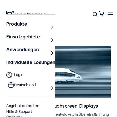
Produkte
Schienenverkehr
Einsatzgebiete
Anwendungen
Individuelle Lösungen
Login
Deutschland
Bahnmonitore und Touchscreen-Displays
Angebot anfordern
Hilfe & Support
Monitore und Touchscreens, entwickelt in Übereinstimmung