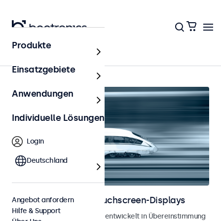
Produkte
Schienenverkehr
Einsatzgebiete
Anwendungen
Individuelle Lösungen
Login
Deutschland
Bahnmonitore und Touchscreen-Displays
Angebot anfordern
Hilfe & Support
Monitore und Touchscreens, entwickelt in Übereinstimmung