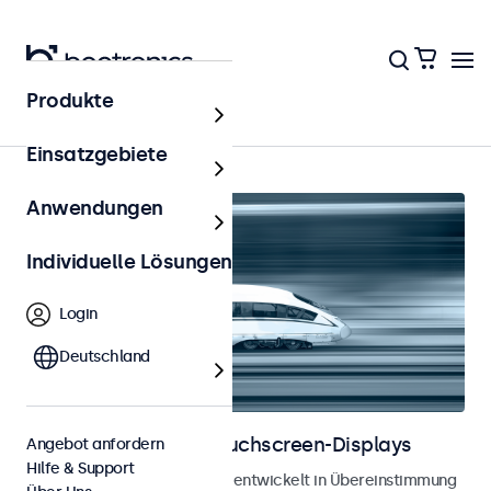
Produkte
Schienenverkehr
Einsatzgebiete
Anwendungen
Individuelle Lösungen
Login
Deutschland
Bahnmonitore und Touchscreen-Displays
Angebot anfordern
Hilfe & Support
Monitore und Touchscreens, entwickelt in Übereinstimmung